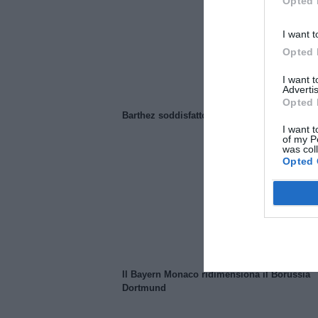
Opted 
I want t
Opted 
I want 
Advertis
Opted 
Barthez soddisfatto del Manchester United
I want t
of my P
was col
Opted 
Il Bayern Monaco ridimensiona il Borussia
Dortmund