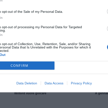
In
o opt-out of the Sale of my Personal Data.
In
to opt-out of processing my Personal Data for Targeted
ing.
In
Il Rayo Vallecano spinge per Zamorano
Francia,
o opt-out of Collection, Use, Retention, Sale, and/or Sharing
ersonal Data that Is Unrelated with the Purposes for which it
lected.
Out
CONFIRM
Data Deletion
Data Access
Privacy Policy
Wiltord vuole giocare
A gennai