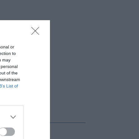
sonal or
ection to
ou may
 personal
out of the
 downstream
B’s List of