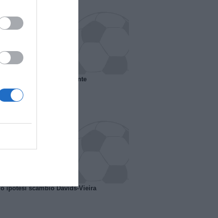
 il Marsiglia senza presidente
o ipotesi scambio Davids-Vieira