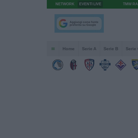
NETWORK
EVENTI LIVE
TMW RA
Home
Serie A
Serie B
Serie