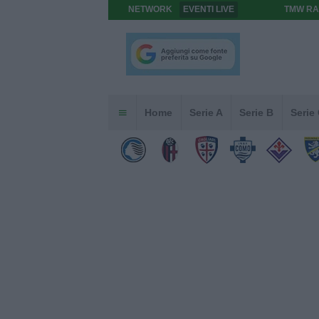
NETWORK
EVENTI LIVE
TMW RA
Home
Serie A
Serie B
Serie