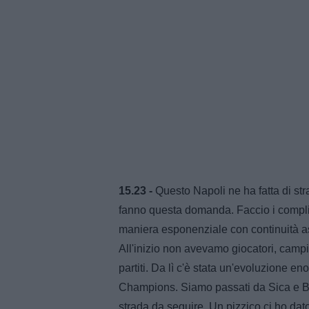
15.23 -
Questo Napoli ne ha fatta di str
fanno questa domanda. Faccio i complim
maniera esponenziale con continuità ass
All'inizio non avevamo giocatori, campi
partiti. Da lì c'è stata un'evoluzione e
Champions. Siamo passati da Sica e Bo
strada da seguire. Un pizzico ci ho dato