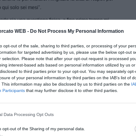
o qui solo sei mesi".
edo sia una questione fisica, a fine primo tempo mi
on si reggevano in piedi. Mi dispiace, anche se in
rcato WEB -
Do Not Process My Personal Information
artita".
to opt-out of the sale, sharing to third parties, or processing of your per
di Giampiero Ventura, tecnico del Torino. Queste le
formation for targeted advertising by us, please use the below opt-out s
ggi non c'è stata partita, dopo cinque minuti ho capito
r selection. Please note that after your opt-out request is processed y
eing interest-based ads based on personal information utilized by us or
iocatori erano fermi e molli sulle gambe. Non abbiamo
disclosed to third parties prior to your opt-out. You may separately opt-
e concesso non si capisce, il secondo era inesistente.
losure of your personal information by third parties on the IAB’s list of
o stati penalizzati oggi non c'era partita. Con tutto il
. This information may also be disclosed by us to third parties on the
IA
Participants
that may further disclose it to other third parties.
rutturati potevamo dar vita a una bella partita,
successo qualcosa che ci è sfuggito, ho fatto quei
on sarebbe cambiato nulla. Qualsiasi altro commento
l Data Processing Opt Outs
e A della tua squadra. Attiva
o opt-out of the Sharing of my personal data.