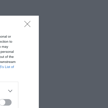
sonal or
ection to
ou may
 personal
out of the
 downstream
B’s List of