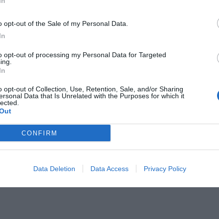
In
con DAZN!
o opt-out of the Sale of my Personal Data.
In
to opt-out of processing my Personal Data for Targeted
ing.
In
o opt-out of Collection, Use, Retention, Sale, and/or Sharing
ersonal Data that Is Unrelated with the Purposes for which it
lected.
Out
CONFIRM
Data Deletion
Data Access
Privacy Policy