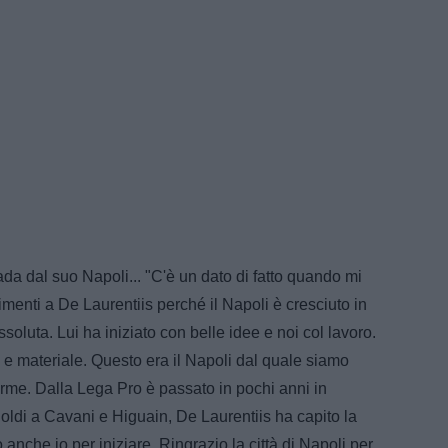
ada dal suo Napoli... "C'è un dato di fatto quando mi
enti a De Laurentiis perché il Napoli è cresciuto in
oluta. Lui ha iniziato con belle idee e noi col lavoro.
 e materiale. Questo era il Napoli dal quale siamo
norme. Dalla Lega Pro è passato in pochi anni in
ldi a Cavani e Higuain, De Laurentiis ha capito la
 anche io per iniziare. Ringrazio la città di Napoli per