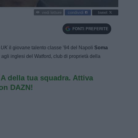
condividi
tweet
vedi letture
FONTI PREFERITE
t UK
il giovane talento classe '94 del Napoli
Soma
agli inglesi del Watford, club di proprietà della
e A della tua squadra. Attiva
con DAZN!