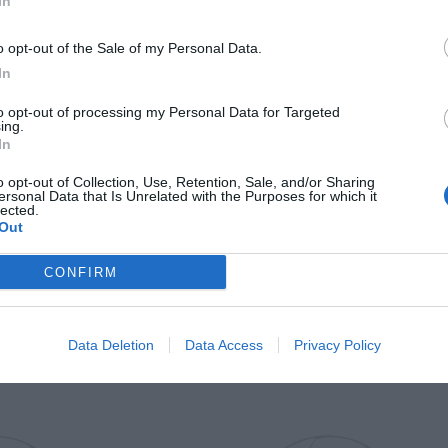
In
Il Rayo Vallecano spinge per Zamorano
Francia,
o opt-out of the Sale of my Personal Data.
In
to opt-out of processing my Personal Data for Targeted
ing.
In
o opt-out of Collection, Use, Retention, Sale, and/or Sharing
ersonal Data that Is Unrelated with the Purposes for which it
lected.
Out
Wiltord vuole giocare
A gennai
CONFIRM
Data Deletion
Data Access
Privacy Policy