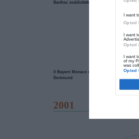
Opted 
Barthez soddisfatto del Manchester United
I want t
Opted 
I want 
Advertis
Opted 
I want t
of my P
was col
Opted 
Il Bayern Monaco ridimensiona il Borussia
Dortmund
2001