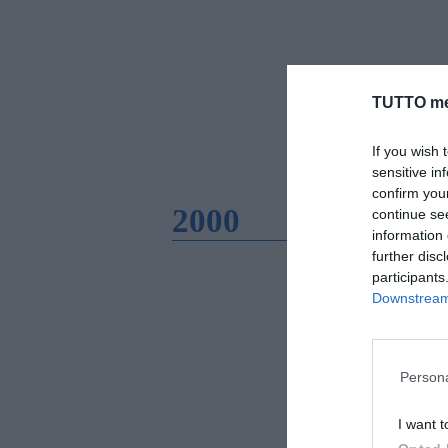
TUTTO me
If you wish 
sensitive in
confirm you
2000
continue se
information 
further disc
participants
Downstream 
Persona
I want t