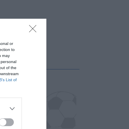
sonal or
ection to
ou may
 personal
out of the
 downstream
B’s List of