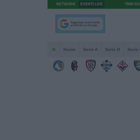
NETWORK
EVENTI LIVE
TMW RA
Home
Serie A
Serie B
Serie