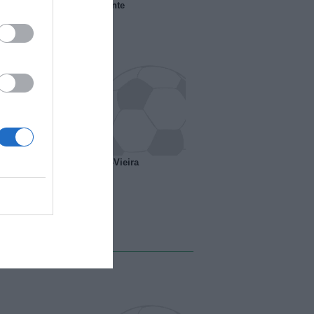
 il Marsiglia senza presidente
o ipotesi scambio Davids-Vieira