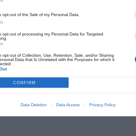
In
o opt-out of the Sale of my Personal Data.
In
to opt-out of processing my Personal Data for Targeted
ing.
Il Rayo Vallecano spinge per Zamorano
Francia,
In
o opt-out of Collection, Use, Retention, Sale, and/or Sharing
ersonal Data that Is Unrelated with the Purposes for which it
lected.
Out
CONFIRM
Data Deletion
Data Access
Privacy Policy
Wiltord vuole giocare
A gennai