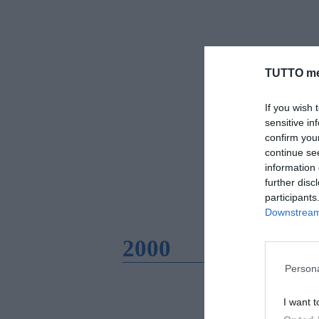
TUTTO me
If you wish 
sensitive in
confirm you
continue se
information 
further disc
participants
Downstream 
2000
Persona
I want t