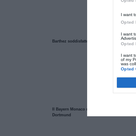
Opted 
I want t
Opted 
I want 
Advertis
Barthez soddisfatto del Manchester United
Opted 
I want t
of my P
was col
Opted 
Il Bayern Monaco ridimensiona il Borussia
Dortmund