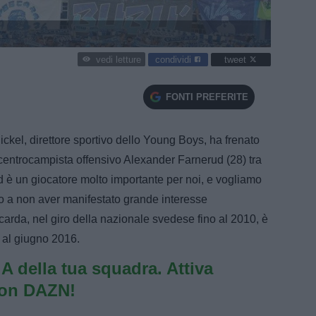
condividi
tweet
vedi letture
FONTI PREFERITE
ickel, direttore sportivo dello Young Boys, ha frenato
l centrocampista offensivo Alexander Farnerud (28) tra
d è un giocatore molto importante per noi, e vogliamo
sso a non aver manifestato grande interesse
ccarda, nel giro della nazionale svedese fino al 2010, è
o al giugno 2016.
e A della tua squadra. Attiva
con DAZN!