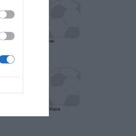
 il Marsiglia senza presidente
o ipotesi scambio Davids-Vieira