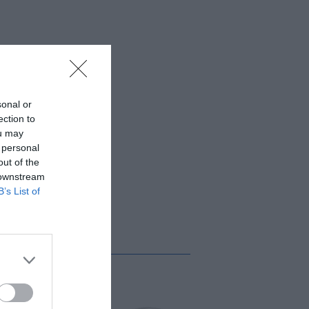
sonal or
ection to
ou may
 personal
out of the
 downstream
B’s List of