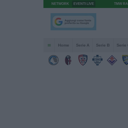
NETWORK
EVENTI LIVE
TMW RA
Home
Serie A
Serie B
Serie