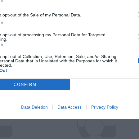
In
o opt-out of the Sale of my Personal Data.
In
to opt-out of processing my Personal Data for Targeted
ing.
In
o opt-out of Collection, Use, Retention, Sale, and/or Sharing
ersonal Data that Is Unrelated with the Purposes for which it
lected.
Out
Il Rayo Vallecano spinge per Zamorano
Francia,
CONFIRM
Data Deletion
Data Access
Privacy Policy