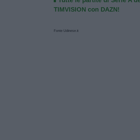
Tutte le partite di Serie A d
TIMVISION con DAZN!
Fonte Udinese.it