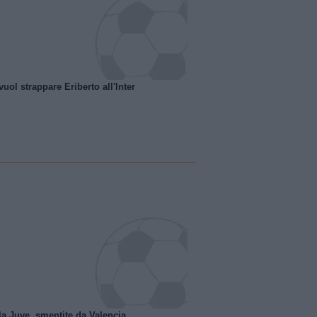
uol strappare Eriberto all'Inter
la Juve, smentite da Valencia