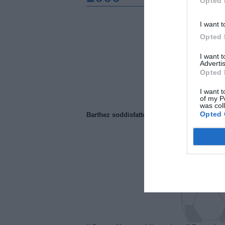
Opted 
I want t
Opted 
I want 
Advertis
Opted 
I want t
of my P
was col
Opted 
Barthez soddisfatto del Manchester United