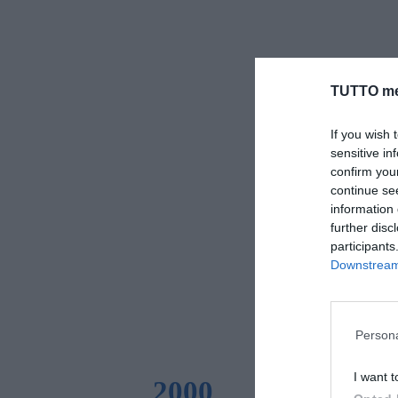
TUTTO me
If you wish 
sensitive in
confirm you
continue se
information 
further disc
participants
Downstream 
Persona
I want t
2000