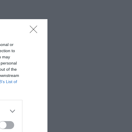
sonal or
ection to
ou may
 personal
out of the
 downstream
B’s List of