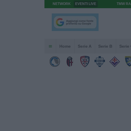
NETWORK
EVENTI LIVE
TMW RA
Home
Serie A
Serie B
Serie