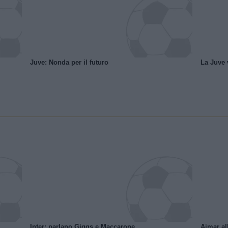
Juve: Nonda per il futuro
La Juve v
Inter: parlano Giggs e Maccarone
Aimar al