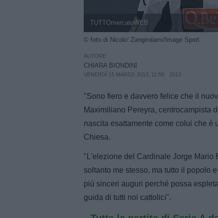
TUTTOmercatoWEB
© foto di Nicolo' Zangirolami/Image Sport
AUTORE
CHIARA BIONDINI
VENERDÌ 15 MARZO 2013, 11:59
2013
"Sono fiero e davvero felice che il nu
Maximiliano Pereyra, centrocampista d
nascita esattamente come colui che è u
Chiesa.
"L'elezione del Cardinale Jorge Mario B
soltanto me stesso, ma tutto il popolo 
più sinceri auguri perché possa espletar
guida di tutti noi cattolici".