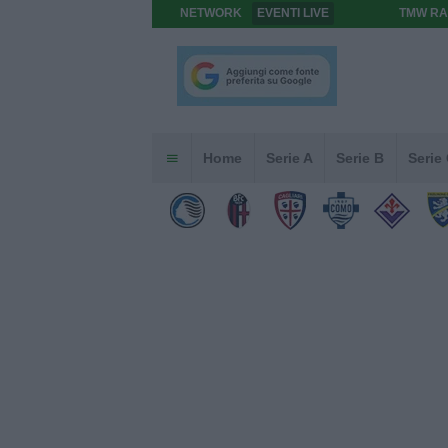
NETWORK
EVENTI LIVE
TMW RA
Home
Serie A
Serie B
Serie