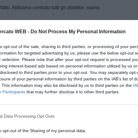
tto. Abbiamo centrato tutti gli obiettivi, siamo
rcato WEB -
Do Not Process My Personal Information
leva venire da noi, è stata una trattativa complicata e
to opt-out of the sale, sharing to third parties, or processing of your per
formation for targeted advertising by us, please use the below opt-out s
e A della tua squadra. Attiva
r selection. Please note that after your opt-out request is processed y
eing interest-based ads based on personal information utilized by us or
con DAZN!
disclosed to third parties prior to your opt-out. You may separately opt-
losure of your personal information by third parties on the IAB’s list of
. This information may also be disclosed by us to third parties on the
IA
Participants
that may further disclose it to other third parties.
l Data Processing Opt Outs
o opt-out of the Sharing of my personal data.