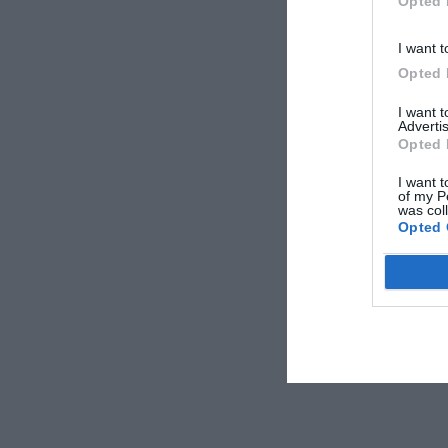
Opted 
I want t
Opted 
I want 
Advertis
Opted 
I want t
of my P
was col
Opted 