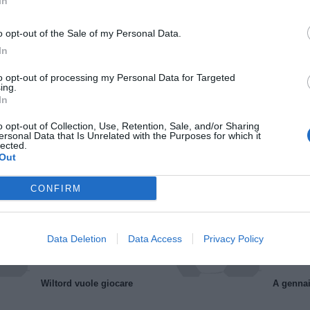
In
o opt-out of the Sale of my Personal Data.
In
to opt-out of processing my Personal Data for Targeted
ing.
In
o opt-out of Collection, Use, Retention, Sale, and/or Sharing
Il Rayo Vallecano spinge per Zamorano
Francia,
ersonal Data that Is Unrelated with the Purposes for which it
lected.
Out
CONFIRM
Data Deletion
Data Access
Privacy Policy
Wiltord vuole giocare
A gennai