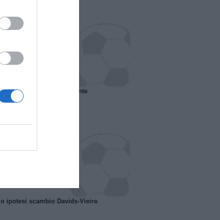
 il Marsiglia senza presidente
o ipotesi scambio Davids-Vieira