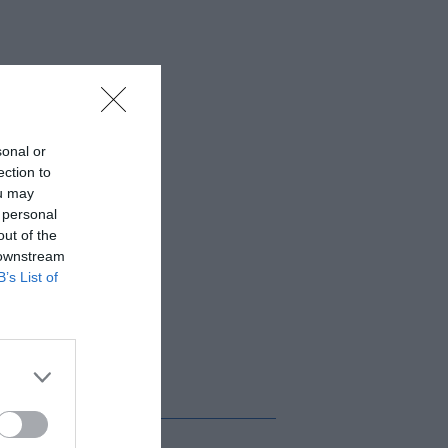
sonal or
ection to
ou may
 personal
out of the
 downstream
B’s List of