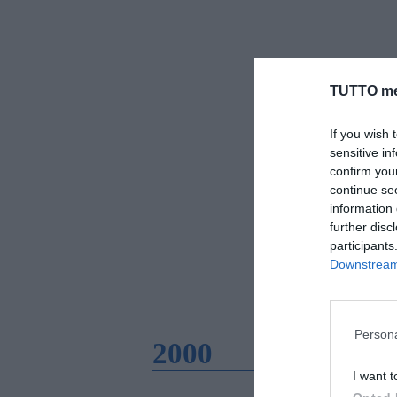
TUTTO me
If you wish 
sensitive in
confirm you
continue se
information 
further disc
participants
Downstream 
Persona
2000
I want t