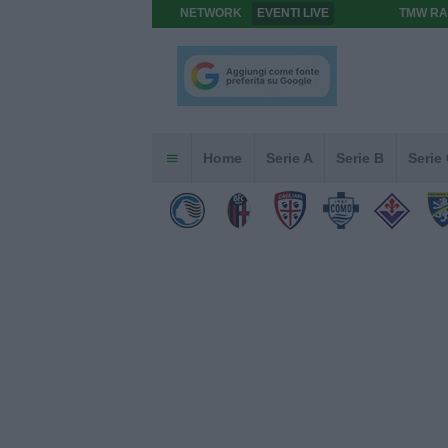
NETWORK
EVENTI LIVE
TMW RA
Home
Serie A
Serie B
Serie