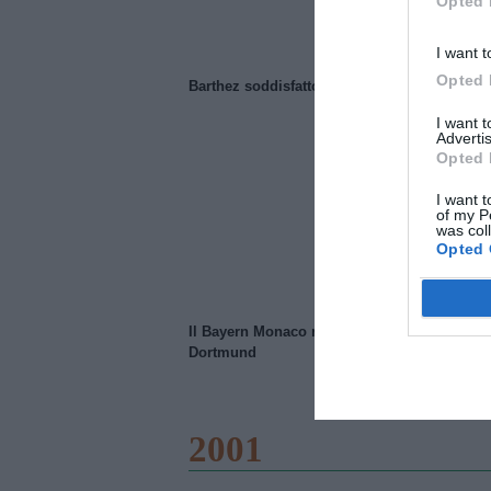
Opted 
I want t
Opted 
Barthez soddisfatto del Manchester United
I want 
Advertis
Opted 
I want t
of my P
was col
Opted 
Il Bayern Monaco ridimensiona il Borussia
Dortmund
2001