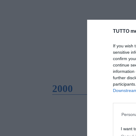
TUTTO me
If you wish 
sensitive in
confirm you
continue se
information 
further disc
participants
2000
Downstream 
Persona
I want t