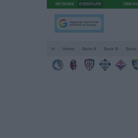
NETWORK
EVENTI LIVE
TMW RA
Home
Serie A
Serie B
Serie