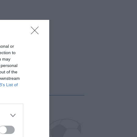
sonal or
ection to
ou may
 personal
out of the
 downstream
B’s List of