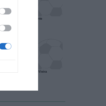
 il Marsiglia senza presidente
o ipotesi scambio Davids-Vieira