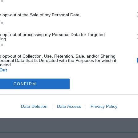
In
o opt-out of the Sale of my Personal Data.
In
Il Rayo Vallecano spinge per Zamorano
Francia,
to opt-out of processing my Personal Data for Targeted
ing.
In
o opt-out of Collection, Use, Retention, Sale, and/or Sharing
ersonal Data that Is Unrelated with the Purposes for which it
lected.
Out
CONFIRM
Wiltord vuole giocare
A gennai
Data Deletion
Data Access
Privacy Policy