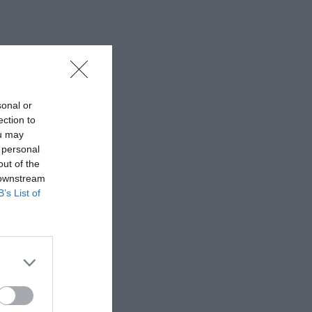
sonal or
ection to
ou may
 personal
out of the
 downstream
B’s List of