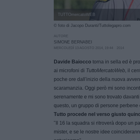
TUTTOmercatoWEB
© foto di Jacopo Duranti/Tuttolegapro.com
AUTORE
SIMONE BERNABEI
MERCOLEDÌ 13 AGOSTO 2014, 19:44
2014
Davide Baiocco
torna in sella ed è pr
ai microfoni di
TuttoMercatoWeb
, il c
poche ore dall'inizio della nuova avvent
scaramanzia. Oggi però mi sono incont
serenamente e mi sono trovato davanti 
questo, un gruppo di persone perbene 
Tutto procede nel verso giusto quindi
"Il 16 la squadra si ritroverà dopo un pa
mister, e se le nostre idee coincidera