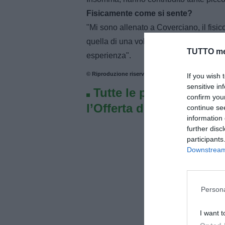
Fisicamente come si sente?
"Mi sono allenato a Coverciano, il fisi
quella di una volta. Spero di dare il mio 
TUTTO me
esperienza".
© Riproduzione riservata
If you wish 
sensitive in
Tutte le partite di Seri
confirm you
l’Offerta di TIMVISION 
continue se
information 
further disc
participants
Downstream 
Persona
I want t