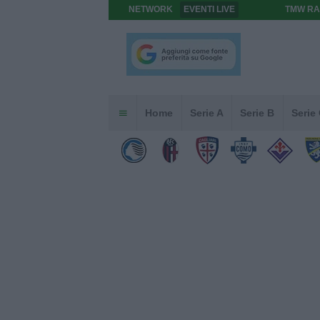
NETWORK
EVENTI LIVE
TMW RA
Home
Serie A
Serie B
Serie