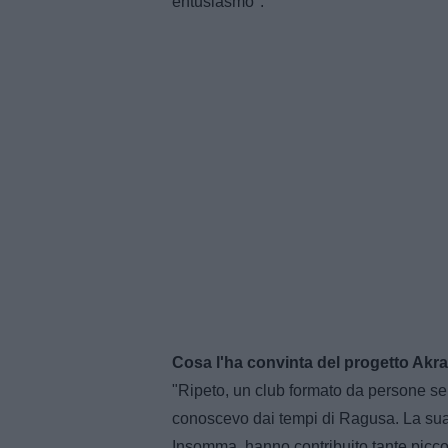
entusiasmo".
Cosa l'ha convinta del progetto Akr
"Ripeto, un club formato da persone ser
conoscevo dai tempi di Ragusa. La sua f
Insomma, hanno contribuito tante picco