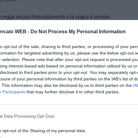
co regge ancora fortunatamente e la voglia è sempre
contributo in termini di qualità e soprattutto di
rcato WEB -
Do Not Process My Personal Information
to opt-out of the sale, sharing to third parties, or processing of your per
formation for targeted advertising by us, please use the below opt-out s
e A della tua squadra. Attiva
r selection. Please note that after your opt-out request is processed y
con DAZN!
eing interest-based ads based on personal information utilized by us or
disclosed to third parties prior to your opt-out. You may separately opt-
losure of your personal information by third parties on the IAB’s list of
. This information may also be disclosed by us to third parties on the
IA
Participants
that may further disclose it to other third parties.
l Data Processing Opt Outs
o opt-out of the Sharing of my personal data.