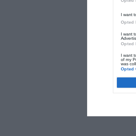
Opted 
I want t
Opted 
I want 
Advertis
Opted 
I want t
of my P
was col
Opted 