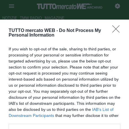
ARCHIVIO
NOTIZIE
TMW RADIO
MAGAZINE
TUTTO mercato WEB -
Do Not Process My
ESCLUSIVA TMW - D'Amico:
Personal Information
"Roma regina. Vucinic-Inter
If you wish to opt-out of the sale, sharing to third parties, or
ancora possibile"
processing of your personal or sensitive information for
targeted advertising by us, please use the below opt-out
Autore Tommaso Maschio
section to confirm your selection. Please note that after your
31.01.2014 19:11
2014
opt-out request is processed you may continue seeing
vedi letture
interest-based ads based on personal information utilized by
us or personal information disclosed to third parties prior to
your opt-out. You may separately opt-out of the further
disclosure of your personal information by third parties on the
IAB’s list of downstream participants. This information may
also be disclosed by us to third parties on the
IAB’s List of
Downstream Participants
that may further disclose it to other
third parties.