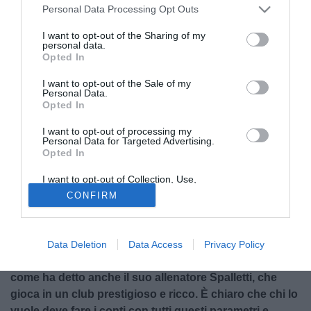
Personal Data Processing Opt Outs
I want to opt-out of the Sharing of my
personal data.
Opted In
I want to opt-out of the Sale of my
Personal Data.
Opted In
I want to opt-out of processing my
Personal Data for Targeted Advertising.
Opted In
© foto di Alessio Alaimo/TuttoMercatoWeb.com
L'agente
Andrea D'Amico
intervistato da
I want to opt-out of Collection, Use,
Retention, Sale, and/or Sharing of my
Tuttomercatoweb.com nei corridoi dell'Ata Hotel
CONFIRM
Personal Data that Is Unrelated with the
Purposes for which it was collected.
Executive ha parlato del mercato di alcuni suoi assistiti
Opted Out
e dei possibili movimenti di mercato nelle ultime ore:
"La prospettiva di tornare in Italia non è mai stata
Data Deletion
Data Access
Privacy Policy
vicina. Domenico è un calciatore molto importante,
come ha detto anche il suo allenatore Spalletti, che
gioca in un club prestigioso e ricco. È chiaro che chi lo
vuole deve fare i conti con tutti questi parametri e