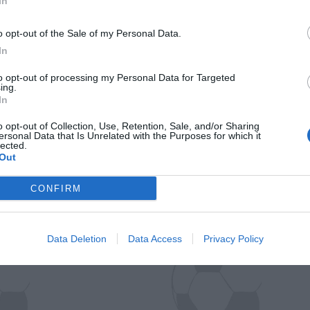
In
o opt-out of the Sale of my Personal Data.
In
to opt-out of processing my Personal Data for Targeted
ing.
In
o opt-out of Collection, Use, Retention, Sale, and/or Sharing
ersonal Data that Is Unrelated with the Purposes for which it
lected.
Out
Il Rayo Vallecano spinge per Zamorano
Francia,
CONFIRM
Data Deletion
Data Access
Privacy Policy