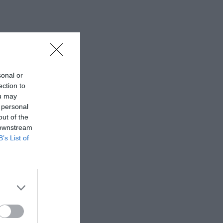
sonal or
ection to
ou may
 personal
out of the
 downstream
B’s List of