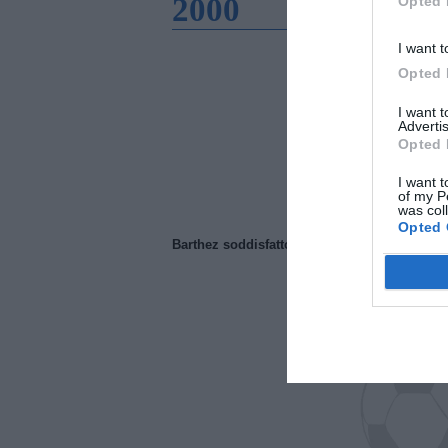
2000
Opted 
I want t
Opted 
I want 
Advertis
Opted 
I want t
of my P
was col
Opted 
Barthez soddisfatto del Manchester United