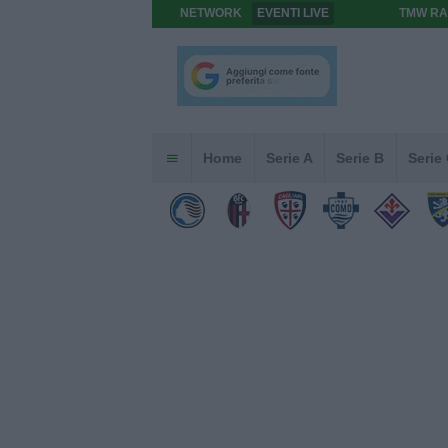
NETWORK
EVENTI LIVE
TMW RA
Home
Serie A
Serie B
Serie