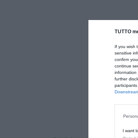
TUTTO me
If you wish 
sensitive in
confirm you
continue se
information 
further disc
participants
Downstream 
Persona
I want t