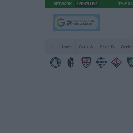
NETWORK
EVENTI LIVE
TMW RA
Home
Serie A
Serie B
Serie