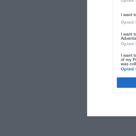
Opted 
I want t
Opted 
I want 
Advertis
Opted 
I want t
of my P
was col
Opted 