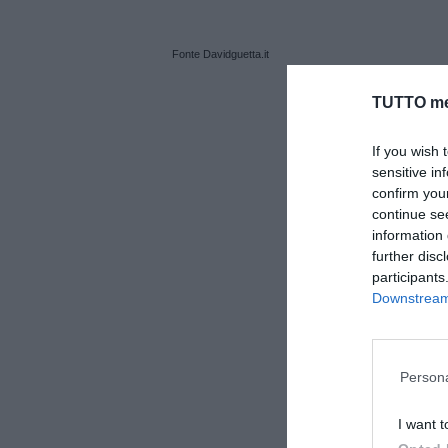
Fonte Davidguetta.it
TUTTO me
If you wish 
sensitive in
confirm you
continue se
information 
further disc
participants
Downstream 
Persona
I want t