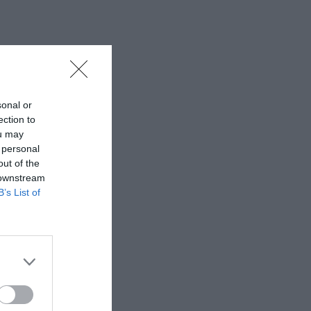
sonal or
ection to
ou may
 personal
out of the
 downstream
B’s List of