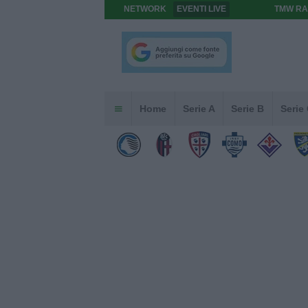
NETWORK
EVENTI LIVE
TMW RA
Home
Serie A
Serie B
Serie