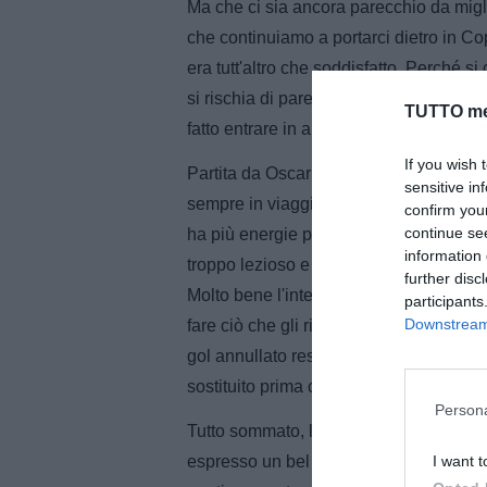
Ma che ci sia ancora parecchio da migli
che continuiamo a portarci dietro in Co
era tutt'altro che soddisfatto. Perché si
si rischia di pareggiare una gara domin
TUTTO me
fatto entrare in area il Malmoe una volta
If you wish 
Partita da Oscar per Tevez (dappertutto 
sensitive in
sempre in viaggio, ma che da quest'an
confirm you
continue se
ha più energie per correre e sfornare cr
information 
troppo lezioso e poco incisivo, male Ma
further disc
Molto bene l'intero reparto difensivo, 
participants
Downstream 
fare ciò che gli riesce meglio (e si è vi
gol annullato restano dei dubbi. Person
sostituito prima con Morata che ha sem
Persona
Tutto sommato, la Juve europea di Alleg
espresso un bel calcio e strameritato di
I want t