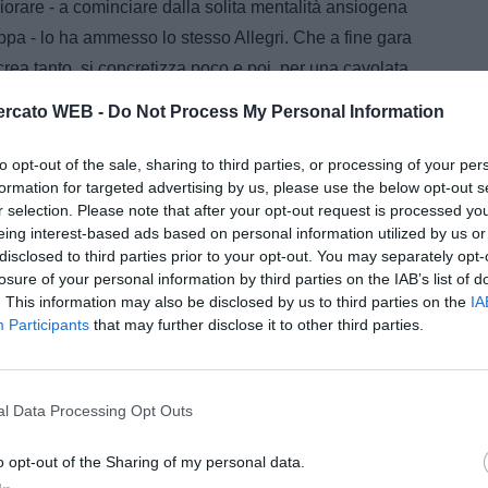
orare - a cominciare dalla solita mentalità ansiogena
ppa - lo ha ammesso lo stesso Allegri. Che a fine gara
 crea tanto, si concretizza poco e poi, per una cavolata,
ata. Ad ogni modo, dietro - a onor del vero - hanno
rcato WEB -
Do Not Process My Personal Information
 sola in 95 minuti.
to opt-out of the sale, sharing to third parties, or processing of your per
e incontenibile) e Lichsteiner (un autentico treno
formation for targeted advertising by us, please use the below opt-out s
no corre solo mezzo binario di campo: in questo modo
r selection. Please note that after your opt-out request is processed y
eing interest-based ads based on personal information utilized by us or
oss & assist in quantità industriali). Maluccio Pogba,
disclosed to third parties prior to your opt-out. You may separately opt-
rchisio, marcato a vista e mai al centro del gioco.
losure of your personal information by third parties on the IAB’s list of
ancora una volta imbattuto, molto bene Asa tornato a
. This information may also be disclosed by us to third parties on the
IA
Participants
that may further disclose it to other third parties.
sto) bene Evra, generoso e utilissimo Llorente, sul cui
almene, visto quanto si è spompato, l'avrei però
pre un ottimo impatto con la gara.
l Data Processing Opt Outs
ri non mi è dispiaciuta. Nella ripresa ha pure
 vincere. C'è da lavorare, però si è cominciato coi 3
o opt-out of the Sharing of my personal data.