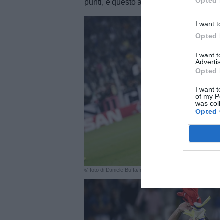
Opted 
punti, e questo aiuta.
I want t
Opted 
I want 
Advertis
Opted 
I want t
of my P
was col
Opted 
© foto di Daniele Buffa/Image Sport