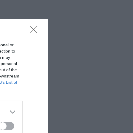
sonal or
ection to
ou may
 personal
out of the
 downstream
B’s List of