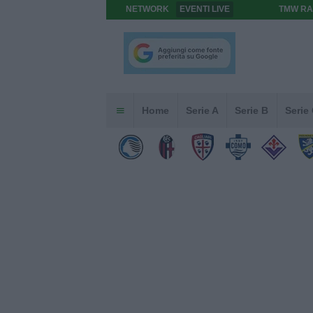
NETWORK
EVENTI LIVE
TMW RA
Home
Serie A
Serie B
Serie