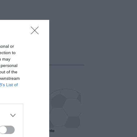
sonal or
ection to
ou may
 personal
out of the
 downstream
B’s List of
 il Marsiglia senza presidente