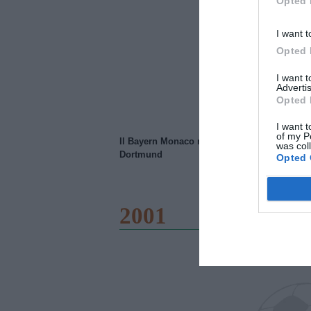
Opted 
I want t
Opted 
I want 
Advertis
Opted 
I want t
of my P
Il Bayern Monaco ridimensiona il Borussia
was col
Dortmund
Opted 
2001