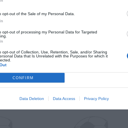
In
o opt-out of the Sale of my Personal Data.
In
to opt-out of processing my Personal Data for Targeted
ing.
In
o opt-out of Collection, Use, Retention, Sale, and/or Sharing
ersonal Data that Is Unrelated with the Purposes for which it
Wiltord vuole giocare
A gennai
lected.
Out
CONFIRM
Data Deletion
Data Access
Privacy Policy