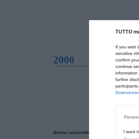
TUTTO me
If you wish 
sensitive in
2000
confirm you
continue se
information 
further disc
participants
Downstream 
Persona
I want t
Barthez soddisfatto del Manchester United