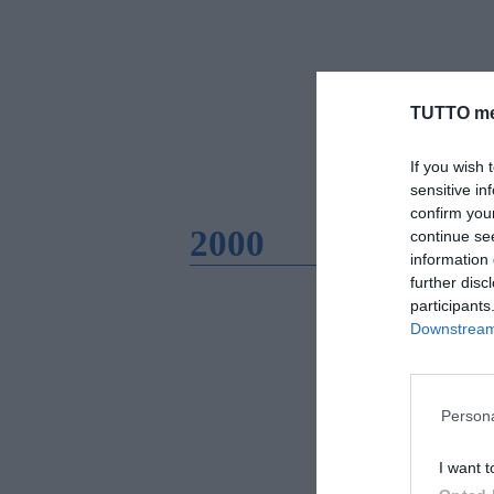
TUTTO me
If you wish 
sensitive in
confirm you
2000
continue se
information 
further disc
participants
Downstream 
Persona
I want t