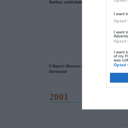
Opted 
Barthez soddisfatto del Manchester United
I want t
Opted 
I want 
Advertis
Opted 
I want t
of my P
was col
Opted 
Il Bayern Monaco ridimensiona il Borussia
Dortmund
2001