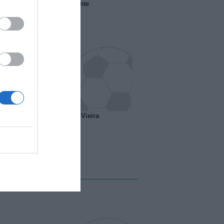
 il Marsiglia senza presidente
o ipotesi scambio Davids-Vieira