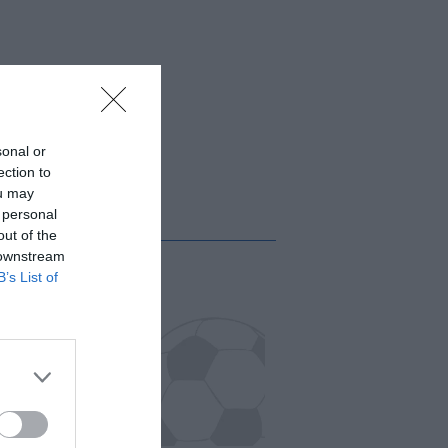
sonal or
ection to
ou may
 personal
out of the
 downstream
B’s List of