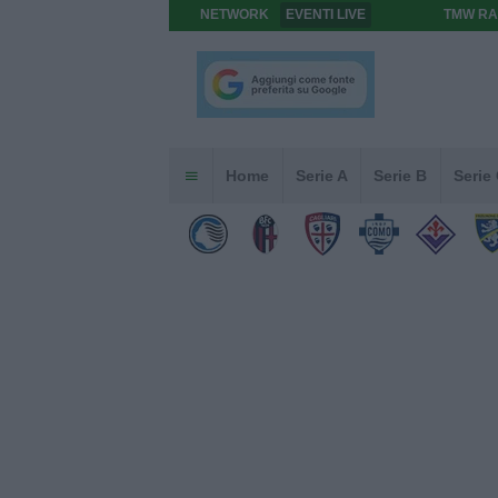
NETWORK
EVENTI LIVE
TMW RA
Home
Serie A
Serie B
Serie