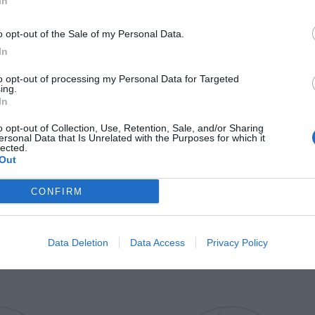
In
Il Rayo Vallecano spinge per Zamorano
Francia,
o opt-out of the Sale of my Personal Data.
In
to opt-out of processing my Personal Data for Targeted
ing.
In
o opt-out of Collection, Use, Retention, Sale, and/or Sharing
ersonal Data that Is Unrelated with the Purposes for which it
lected.
Out
Wiltord vuole giocare
A gennai
CONFIRM
Data Deletion
Data Access
Privacy Policy