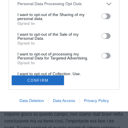
Personal Data Processing Opt Outs
I want to opt-out of the Sharing of my
personal data.
Opted In
I want to opt-out of the Sale of my
Personal Data.
Opted In
I want to opt-out of processing my
Personal Data for Targeted Advertising.
Opted In
© foto di Daniele Buffa/Image Sport
Intervistato da Sky, il tecnico del Palermo, Giuseppe
I want to opt-out of Collection, Use,
Retention, Sale, and/or Sharing of my
Iachini, ha commentato la vittoria sul campo del Trapani:
CONFIRM
Personal Data that Is Unrelated with the
Purposes for which it was collected.
"Abbiamo fatto bene. Non siamo riusciti a sbloccarla, poi
Opted Out
l'abbiamo forzata perchè stavamo controllando bene con
possesso e profondità. Ho inserito Lafferty per premere di
Data Deletion
Data Access
Privacy Policy
più e trovare il vantaggio e così è stato. Non è facile
imporre gioco su questo campo, non siamo stati bravi nella
conclusione ma va bene così, l'importante era fare i tre
punti. Siamo contenti di questo record di vittorie esterne e