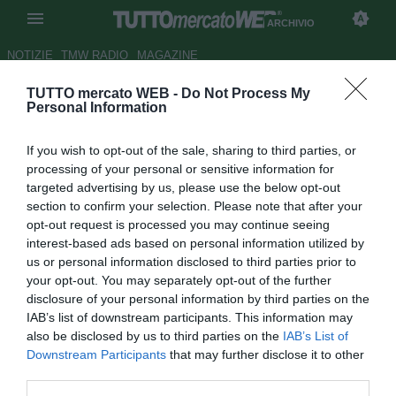
ARCHIVIO
NOTIZIE
TMW RADIO
MAGAZINE
TUTTO mercato WEB -
Do Not Process My
Palermo, Iachini: "Tanta
Personal Information
imprecisione, ma l'importante
If you wish to opt-out of the sale, sharing to third parties, or
era riuscire a vincere"
processing of your personal or sensitive information for
targeted advertising by us, please use the below opt-out
Autore Antonio Gaito
section to confirm your selection. Please note that after your
12.04.2014 18:35
2014
opt-out request is processed you may continue seeing
vedi letture
interest-based ads based on personal information utilized by
us or personal information disclosed to third parties prior to
your opt-out. You may separately opt-out of the further
disclosure of your personal information by third parties on the
IAB’s list of downstream participants. This information may
also be disclosed by us to third parties on the
IAB’s List of
Downstream Participants
that may further disclose it to other
third parties.