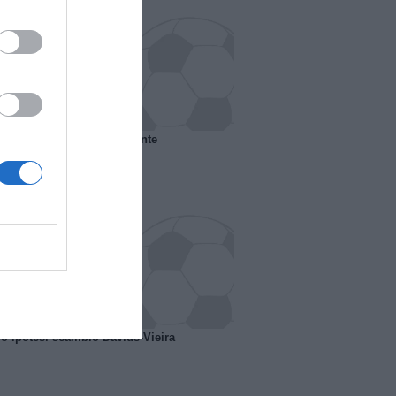
 il Marsiglia senza presidente
o ipotesi scambio Davids-Vieira