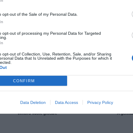
In
o opt-out of the Sale of my Personal Data.
In
to opt-out of processing my Personal Data for Targeted
ing.
In
Il Rayo Vallecano spinge per Zamorano
Francia,
o opt-out of Collection, Use, Retention, Sale, and/or Sharing
ersonal Data that Is Unrelated with the Purposes for which it
lected.
Out
CONFIRM
Data Deletion
Data Access
Privacy Policy
Wiltord vuole giocare
A gennai