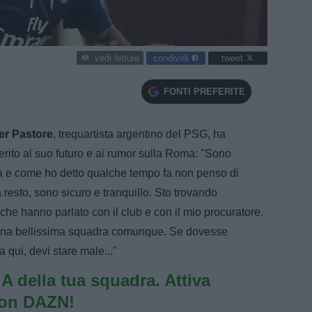
condividi
tweet
vedi letture
FONTI PREFERITE
er Pastore
, trequartista argentino del PSG, ha
rito al suo futuro e ai rumor sulla Roma: "Sono
tà e come ho detto qualche tempo fa non penso di
resto, sono sicuro e tranquillo. Sto trovando
he hanno parlato con il club e con il mio procuratore.
una bellissima squadra comunque. Se dovesse
 qui, devi stare male..."
e A della tua squadra. Attiva
con DAZN!