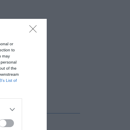
sonal or
ection to
ou may
 personal
out of the
 downstream
B’s List of