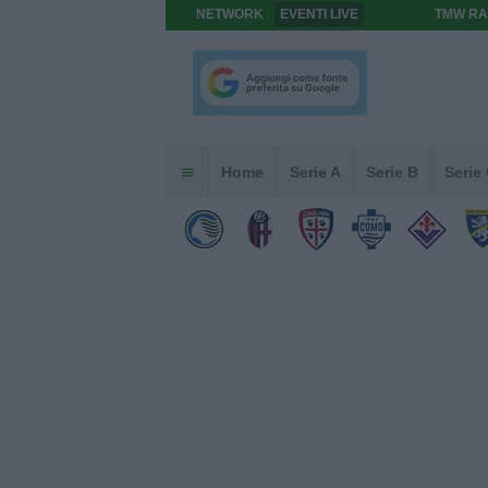
NETWORK
EVENTI LIVE
TMW RA
Home
Serie A
Serie B
Serie