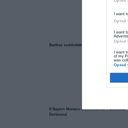
Opted 
I want t
Opted 
I want 
Advertis
Opted 
Barthez soddisfatto del Manchester United
I want t
of my P
was col
Opted 
Il Bayern Monaco ridimensiona il Borussia
Dortmund