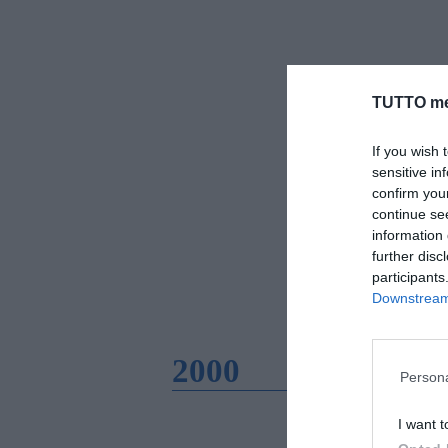
TUTTO me
If you wish 
sensitive in
confirm you
continue se
information 
further disc
participants
Downstream 
2000
Persona
I want t