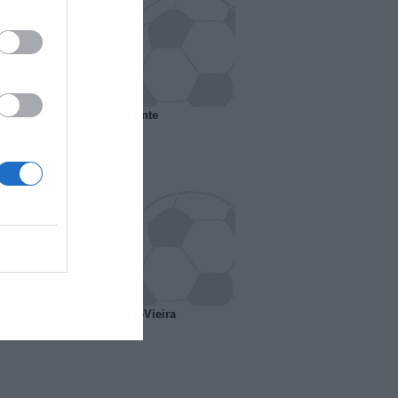
 il Marsiglia senza presidente
o ipotesi scambio Davids-Vieira