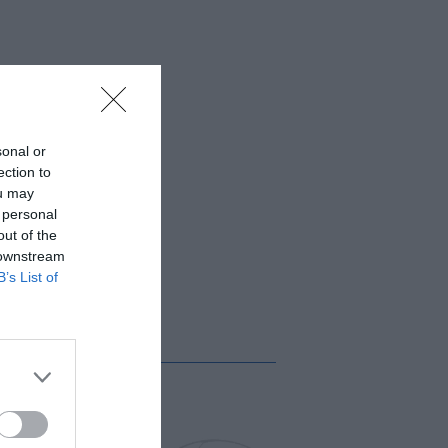
sonal or
ection to
ou may
 personal
out of the
 downstream
B’s List of