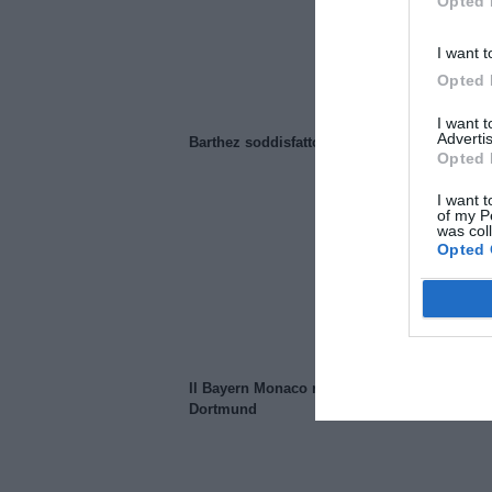
Opted 
I want t
Opted 
I want 
Advertis
Barthez soddisfatto del Manchester United
Opted 
I want t
of my P
was col
Opted 
Il Bayern Monaco ridimensiona il Borussia
Dortmund