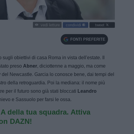
condividi
tweet
vedi letture
FONTI PREFERITE
 sugli obiettivi di casa Roma in vista dell'estate. Il
stato preso
Abner
, diciottenne a maggio, ma come
y
del Newcastle. Garcia lo conosce bene, dai tempi del
estro della retroguardia. Poi la mediana: il nome più
 per il futuro sono già stati bloccati
Leandro
hievo e Sassuolo per farsi le ossa.
e A della tua squadra. Attiva
con DAZN!