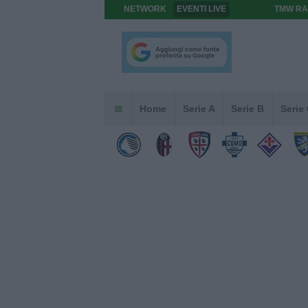
NETWORK
EVENTI LIVE
TMW RA
Home
Serie A
Serie B
Serie