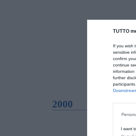
TUTTO me
If you wish 
sensitive in
confirm you
continue se
information 
further disc
participants
Downstream 
2000
Persona
I want t