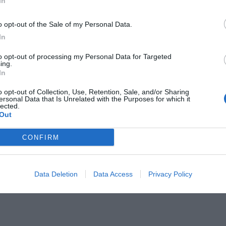
In
o opt-out of the Sale of my Personal Data.
In
to opt-out of processing my Personal Data for Targeted
ing.
Il Rayo Vallecano spinge per Zamorano
Francia,
In
o opt-out of Collection, Use, Retention, Sale, and/or Sharing
ersonal Data that Is Unrelated with the Purposes for which it
lected.
Out
CONFIRM
Data Deletion
Data Access
Privacy Policy
Wiltord vuole giocare
A gennai