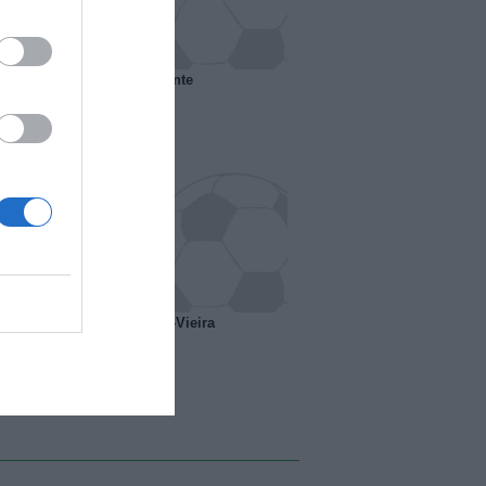
 il Marsiglia senza presidente
o ipotesi scambio Davids-Vieira