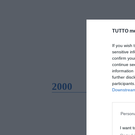
TUTTO me
If you wish 
sensitive in
confirm you
continue se
information 
further disc
2000
participants
Downstream 
Persona
I want t