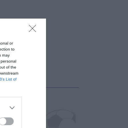
sonal or
ection to
ou may
 personal
out of the
 downstream
B’s List of