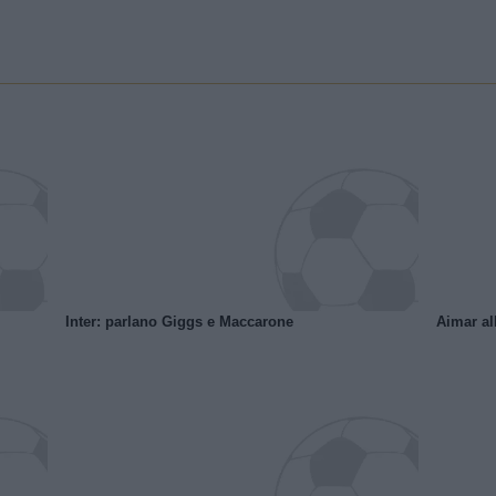
Inter: parlano Giggs e Maccarone
Aimar al