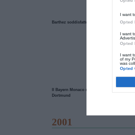
Opted 
I want t
Opted 
Barthez soddisfatto del Manchester United
I want 
Advertis
Opted 
I want t
of my P
was col
Opted 
Il Bayern Monaco ridimensiona il Borussia
Dortmund
2001