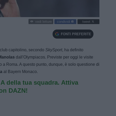
condividi
tweet
vedi letture
FONTI PREFERITE
 club capitolino, secondo
SkySport
, ha definito
Manolas
dall'Olympiacos. Previste per oggi le visite
to a Roma. A questo punto, dunque, è solo questione di
ia
al Bayern Monaco.
e A della tua squadra. Attiva
con DAZN!