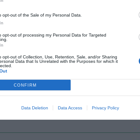
In
o opt-out of the Sale of my Personal Data.
In
Il Rayo Vallecano spinge per Zamorano
Francia,
to opt-out of processing my Personal Data for Targeted
ing.
In
o opt-out of Collection, Use, Retention, Sale, and/or Sharing
ersonal Data that Is Unrelated with the Purposes for which it
lected.
Out
CONFIRM
Wiltord vuole giocare
A gennai
Data Deletion
Data Access
Privacy Policy