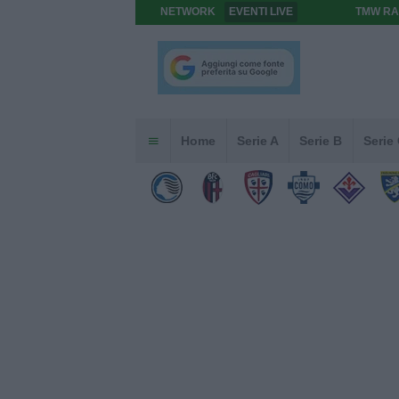
NETWORK
EVENTI LIVE
TMW RA
Home
Serie A
Serie B
Serie