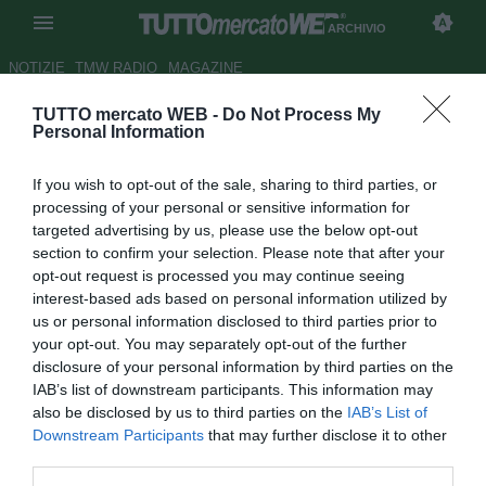
ARCHIVIO
NOTIZIE
TMW RADIO
MAGAZINE
TUTTO mercato WEB -
Do Not Process My
Udinese, Guidolin: "Io friulano
Personal Information
dentro, ma per il resto decide la
If you wish to opt-out of the sale, sharing to third parties, or
società"
processing of your personal or sensitive information for
targeted advertising by us, please use the below opt-out
Autore Alessandra Stefanelli
section to confirm your selection. Please note that after your
26.01.2014 18:04
2014
opt-out request is processed you may continue seeing
vedi letture
interest-based ads based on personal information utilized by
us or personal information disclosed to third parties prior to
your opt-out. You may separately opt-out of the further
disclosure of your personal information by third parties on the
IAB’s list of downstream participants. This information may
also be disclosed by us to third parties on the
IAB’s List of
Downstream Participants
that may further disclose it to other
third parties.