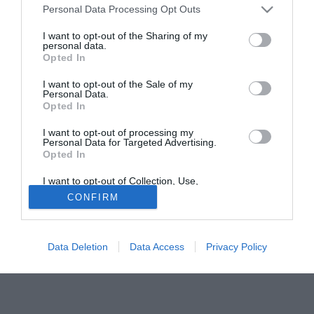
Personal Data Processing Opt Outs
© foto di Daniele Mascolo/PhotoViews
Ai microfoni di Sky Sport è intervenuto il tecnico
I want to opt-out of the Sharing of my
personal data.
dell'Udinese Francesco Guidolin dopo la sconfitta subita a
Opted In
Parma: "Il pari secondo me oggi ci stava, lo avremmo
meritato, ma in questo momento le cose girano in un certo
I want to opt-out of the Sale of my
Personal Data.
modo. Non dobbiamo aspettarci aiutini dalla fortuna e da
Opted In
chicchessia. Io sono sempre friulano e tifoso, con la maglia
sempre appiccicata addosso. Sono convinto di poter dare
I want to opt-out of processing my
Personal Data for Targeted Advertising.
una mano ai ragazzi per venire fuori da questa situazione e
Opted In
il resto lo deciderà la società".
I want to opt-out of Collection, Use,
Retention, Sale, and/or Sharing of my
CONFIRM
Tutte le partite di Serie A della tua squadra. Attiva l’Offerta di
Personal Data that Is Unrelated with the
TIMVISION con DAZN!
Purposes for which it was collected.
Opted Out
Data Deletion
Data Access
Privacy Policy