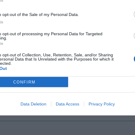
In
o opt-out of the Sale of my Personal Data.
Il Rayo Vallecano spinge per Zamorano
Francia,
In
to opt-out of processing my Personal Data for Targeted
ing.
In
o opt-out of Collection, Use, Retention, Sale, and/or Sharing
ersonal Data that Is Unrelated with the Purposes for which it
lected.
Out
CONFIRM
Wiltord vuole giocare
A gennai
Data Deletion
Data Access
Privacy Policy