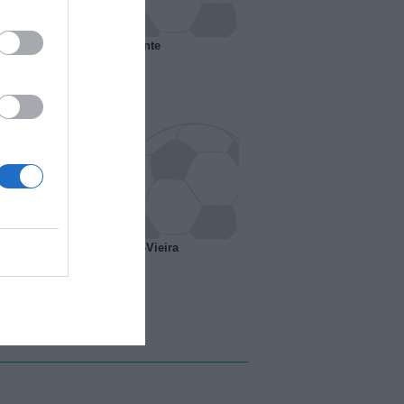
 il Marsiglia senza presidente
o ipotesi scambio Davids-Vieira