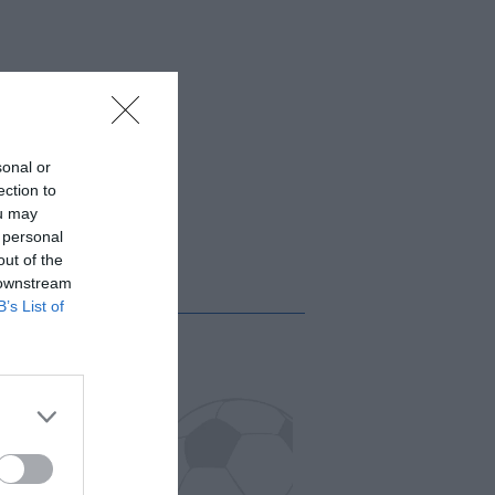
sonal or
ection to
ou may
 personal
out of the
 downstream
B’s List of