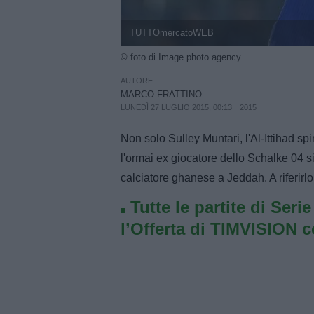
TUTTOmercatoWEB
© foto di Image photo agency
AUTORE
MARCO FRATTINO
LUNEDÌ 27 LUGLIO 2015, 00:13
2015
Non solo Sulley Muntari, l'Al-Ittihad s
l'ormai ex giocatore dello Schalke 04 si 
calciatore ghanese a Jeddah. A riferirl
Tutte le partite di Seri
l’Offerta di TIMVISION 