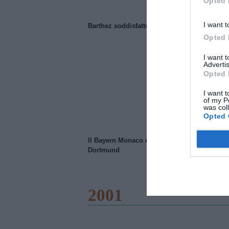
Opted 
I want t
Barthez soddisfatto del Manchester United
Opted 
I want 
Advertis
Opted 
I want t
of my P
was col
Opted 
Il Bayern Monaco ridimensiona il Borussia
Dortmund
2001