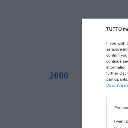
TUTTO me
If you wish 
sensitive in
confirm you
continue se
information 
2000
further disc
participants
Downstream 
Persona
I want t