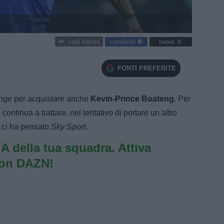
condividi
tweet
vedi letture
FONTI PREFERITE
pinge per acquistare anche
Kevin-Prince Boateng
. Per
continua a trattare, nel tentativo di portare un altro
o ci ha pensato
Sky Sport
.
e A della tua squadra. Attiva
con DAZN!