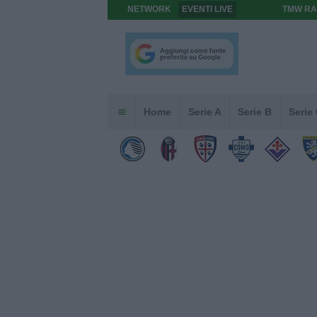
NETWORK
EVENTI LIVE
TMW RA
Home
Serie A
Serie B
Serie