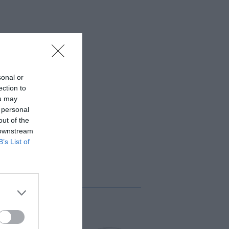
sonal or
ection to
ou may
 personal
out of the
 downstream
B’s List of