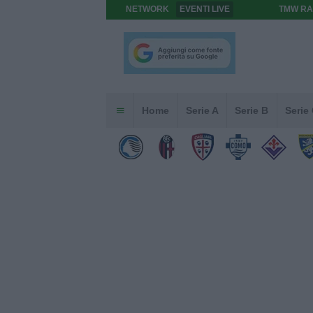
NETWORK
EVENTI LIVE
TMW RA
Home
Serie A
Serie B
Serie