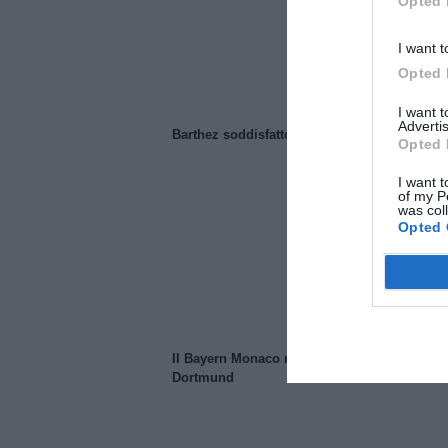
Opted 
I want t
Opted 
I want 
Advertis
Barthez soddisfatto del Manchester United
Opted 
I want t
of my P
was col
Opted 
Il Bayern Monaco ridimensiona il Borussia
Dortmund