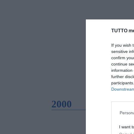
TUTTO me
If you wish 
sensitive in
confirm you
continue se
information 
further disc
participants
Downstream 
2000
Persona
I want t