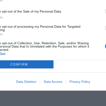
In
o opt-out of the Sale of my Personal Data.
In
to opt-out of processing my Personal Data for Targeted
ing.
Il Rayo Vallecano spinge per Zamorano
Francia,
In
o opt-out of Collection, Use, Retention, Sale, and/or Sharing
ersonal Data that Is Unrelated with the Purposes for which it
lected.
Out
CONFIRM
Data Deletion
Data Access
Privacy Policy
Wiltord vuole giocare
A gennai