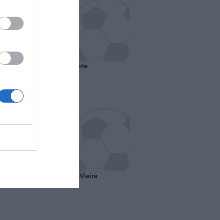
 il Marsiglia senza presidente
o ipotesi scambio Davids-Vieira