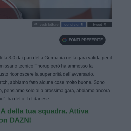
condividi
tweet
vedi letture
FONTI PREFERITE
tta 3-0 dai pari della Germania nella gara valida per il
mmissario tecnico Thorup però ha ammesso la
iusto riconoscere la superiorità dell'avversario.
tch, abbiamo fatto alcune cose molto buone. Sono
illo, pensiamo solo alla prossima gara, abbiamo ancora
no", ha detto il ct danese.
e A della tua squadra. Attiva
con DAZN!