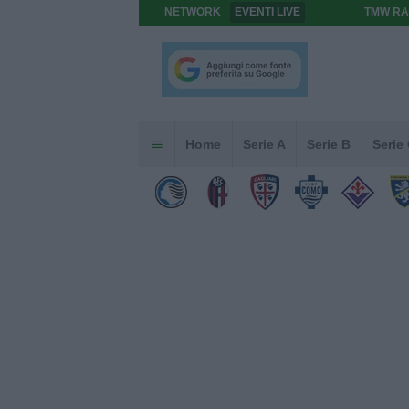
NETWORK
EVENTI LIVE
TMW RA
Home
Serie A
Serie B
Serie