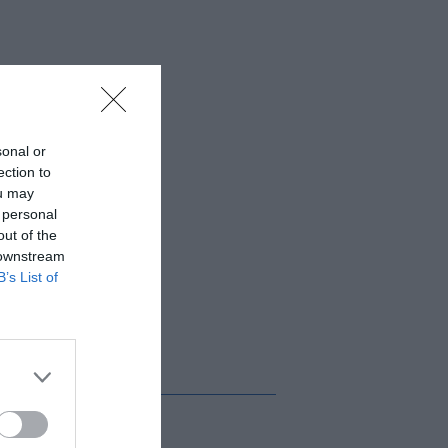
sonal or
ection to
ou may
 personal
out of the
 downstream
B’s List of