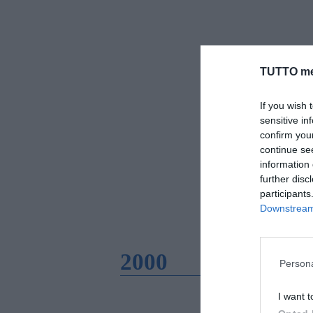
TUTTO me
If you wish 
sensitive in
confirm you
continue se
information 
further disc
participants
Downstream 
2000
Persona
I want t