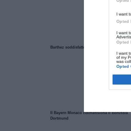
Opted 
I want t
Opted 
I want 
Advertis
Opted 
Barthez soddisfatto del Manchester United
I want t
of my P
was col
Opted 
Il Bayern Monaco ridimensiona il Borussia
Dortmund