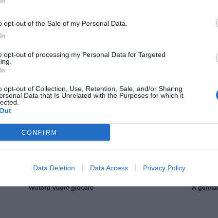
In
o opt-out of the Sale of my Personal Data.
In
to opt-out of processing my Personal Data for Targeted
ing.
In
Il Rayo Vallecano spinge per Zamorano
Francia,
o opt-out of Collection, Use, Retention, Sale, and/or Sharing
ersonal Data that Is Unrelated with the Purposes for which it
lected.
Out
CONFIRM
Data Deletion
Data Access
Privacy Policy
Wiltord vuole giocare
A gennai