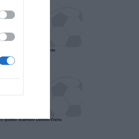
 il Marsiglia senza presidente
o ipotesi scambio Davids-Vieira