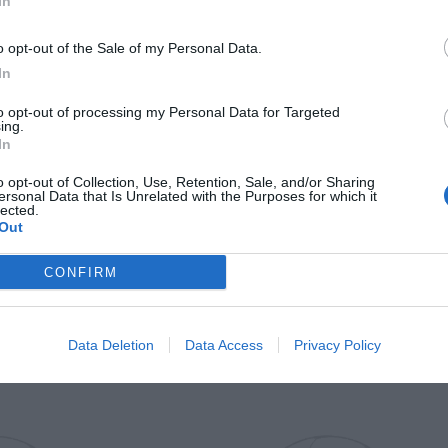
In
Il Rayo Vallecano spinge per Zamorano
Francia,
o opt-out of the Sale of my Personal Data.
In
to opt-out of processing my Personal Data for Targeted
ing.
In
o opt-out of Collection, Use, Retention, Sale, and/or Sharing
ersonal Data that Is Unrelated with the Purposes for which it
lected.
Out
Wiltord vuole giocare
A gennai
CONFIRM
Data Deletion
Data Access
Privacy Policy