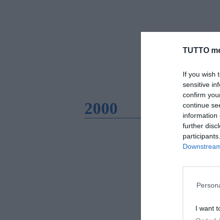
TUTTO me
If you wish 
sensitive in
confirm you
2000
continue se
information 
further disc
participants
Downstream 
Persona
I want t