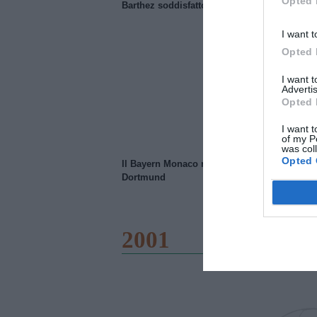
Opted 
Barthez soddisfatto del Manchester United
I want t
Opted 
I want 
Advertis
Opted 
I want t
of my P
was col
Opted 
Il Bayern Monaco ridimensiona il Borussia
Dortmund
2001