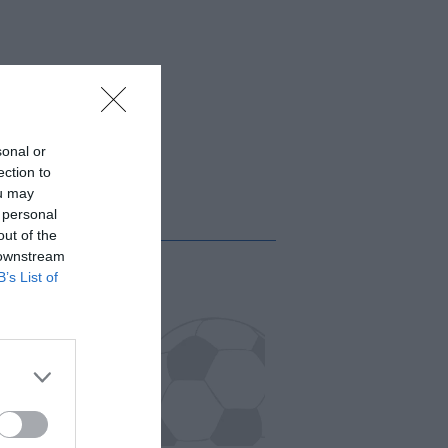
sonal or
ection to
ou may
 personal
out of the
 downstream
B’s List of