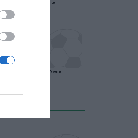
 il Marsiglia senza presidente
o ipotesi scambio Davids-Vieira