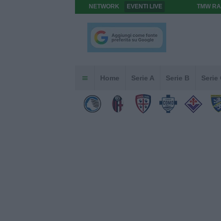
NETWORK
EVENTI LIVE
TMW RA
Home
Serie A
Serie B
Serie