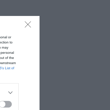
sonal or
ection to
ou may
 personal
out of the
 downstream
B’s List of