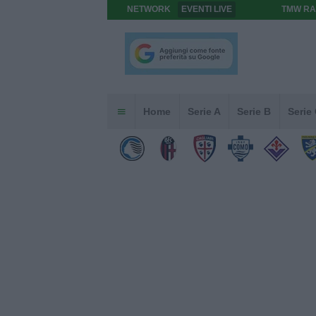
NETWORK
EVENTI LIVE
TMW RA
Home
Serie A
Serie B
Serie