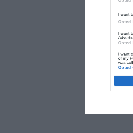
Opted 
I want t
Opted 
I want 
Advertis
Opted 
I want t
of my P
was col
Opted 