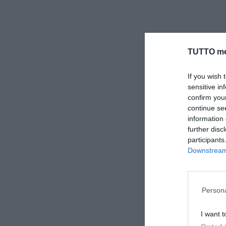
TUTTO me
If you wish 
sensitive in
confirm you
continue se
information 
further disc
participants
Downstream 
Persona
I want t