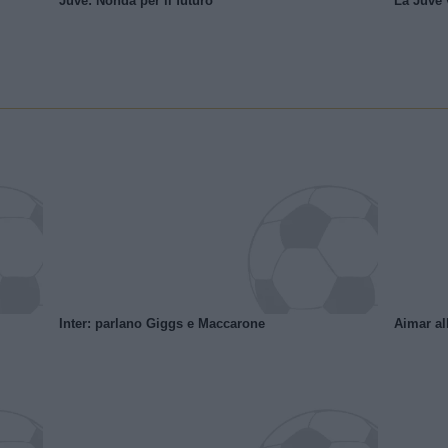
Juve: Nonda per il futuro
La Juve v
Inter: parlano Giggs e Maccarone
Aimar al