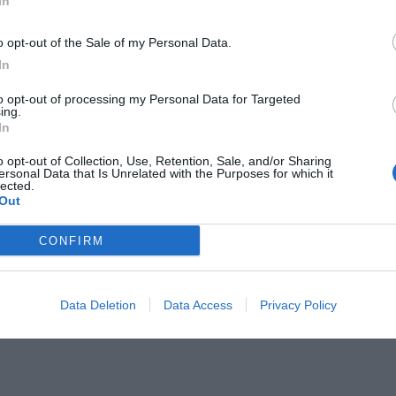
In
o opt-out of the Sale of my Personal Data.
In
Il Rayo Vallecano spinge per Zamorano
Francia,
to opt-out of processing my Personal Data for Targeted
ing.
In
o opt-out of Collection, Use, Retention, Sale, and/or Sharing
ersonal Data that Is Unrelated with the Purposes for which it
lected.
Out
CONFIRM
Wiltord vuole giocare
A gennai
Data Deletion
Data Access
Privacy Policy