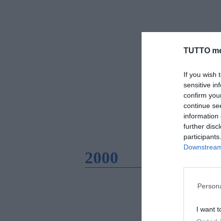
TUTTO me
If you wish 
sensitive in
confirm you
continue se
information 
further disc
participants
Downstream 
2000
Persona
I want t