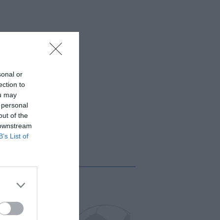
sonal or
ection to
ou may
 personal
out of the
 downstream
B’s List of