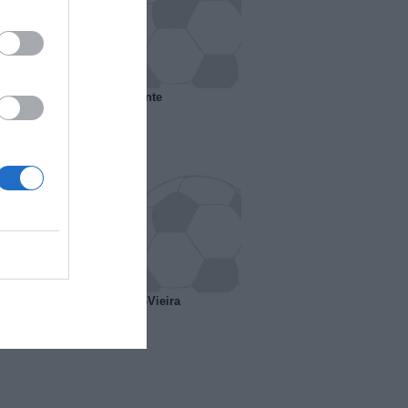
 il Marsiglia senza presidente
o ipotesi scambio Davids-Vieira