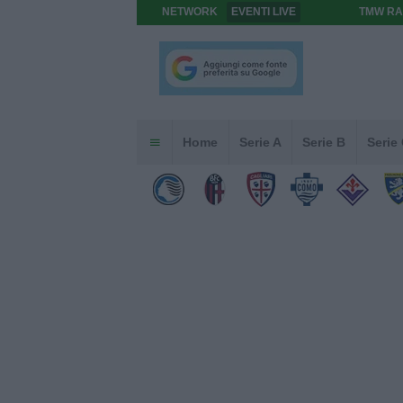
NETWORK
EVENTI LIVE
TMW RA
Home
Serie A
Serie B
Serie