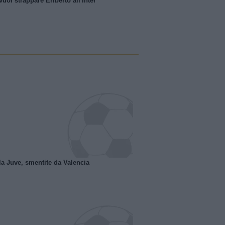
uol strappare Eriberto all'Inter
la Juve, smentite da Valencia