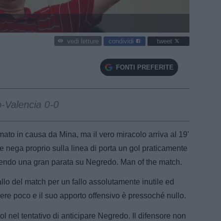
condividi
tweet
vedi letture
FONTI PREFERITE
o-Valencia 0-0
to in causa da Mina, ma il vero miracolo arriva al 19'
e nega proprio sulla linea di porta un gol praticamente
mpiendo una gran parata su Negredo. Man of the match.
allo del match per un fallo assolutamente inutile ed
edere poco e il suo apporto offensivo è pressoché nullo.
 nel tentativo di anticipare Negredo. Il difensore non