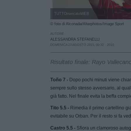
TUTTOmercatoWEB
© foto di Alconada/Alterphotos/Image Sport
AUTORE
ALESSANDRA STEFANELLI
DOMENICA 23 AGOSTO 2015, 00:32
2015
Risultato finale: Rayo Vallecan
Toño 7 -
Dopo pochi minuti viene chiama
sempre sullo stesso avversario, al qual
già fatto. Nel finale evita la beffa co
Tito 5.5 -
Rimedia il primo cartellino gi
evitabile su Orban. Per il resto si fa v
Castro 5.5 -
Sfiora un clamoroso autogol