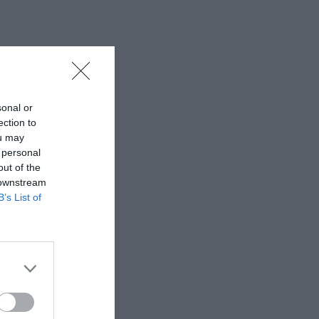
sonal or
ection to
ou may
 personal
out of the
 downstream
B’s List of