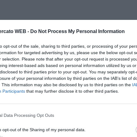
pecifico in mezzo al campo, contribuendo sia alla fase
rcato WEB -
Do Not Process My Personal Information
ione.
to opt-out of the sale, sharing to third parties, or processing of your per
l compagno di reparto, lasciandosi andare a qualche
formation for targeted advertising by us, please use the below opt-out s
r selection. Please note that after your opt-out request is processed y
izione fisica che alla distrazione.
eing interest-based ads based on personal information utilized by us or
trocampo, Ebert dà il proprio contributo soprattutto in
disclosed to third parties prior to your opt-out. You may separately opt-
losure of your personal information by third parties on the IAB’s list of
piede in tutte le migliori occasioni dei suoi.
. This information may also be disclosed by us to third parties on the
IA
Participants
that may further disclose it to other third parties.
 Vezo, che non sempre ha vita facile nel tentativo di
lamorosamente un gol che poteva valere i primi tre
madrilena.
l Data Processing Opt Outs
impegnare seriamente la difesa avversaria sia nel
o opt-out of the Sharing of my personal data.
l trascorrere dei minuti, soprattutto per via di una