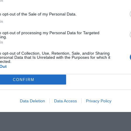
In
lla migliore.
Dal 73' Fariña 6 -
Appena entrato ha
e in vantaggio i suoi, ma non riesce a concretizzarla.
o opt-out of the Sale of my Personal Data.
In
 in attacco. Si contano sulle dita di una mano le
o, tanto che è il primo a essere sostituito.
Dal 67'
to opt-out of processing my Personal Data for Targeted
ing.
ova vivacità ai suoi compagni, anche se in una fase in
In
unciato.
o opt-out of Collection, Use, Retention, Sale, and/or Sharing
ersonal Data that Is Unrelated with the Purposes for which it
e A della tua squadra. Attiva
lected.
Out
con DAZN!
CONFIRM
Data Deletion
Data Access
Privacy Policy