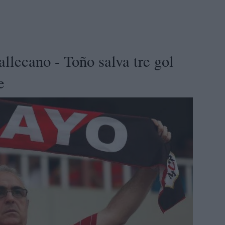
llecano - Toño salva tre gol
e