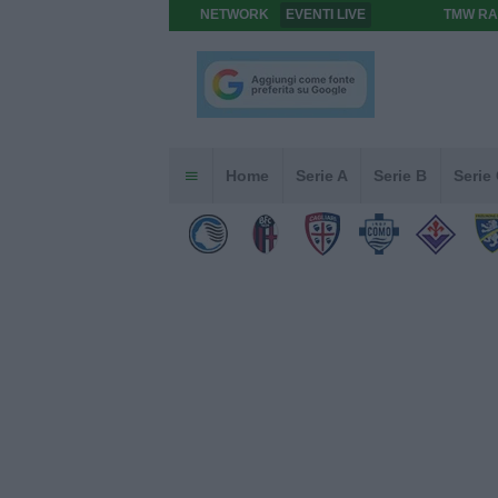
NETWORK
EVENTI LIVE
TMW RA
Home
Serie A
Serie B
Serie