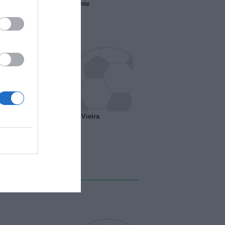
 il Marsiglia senza presidente
o ipotesi scambio Davids-Vieira