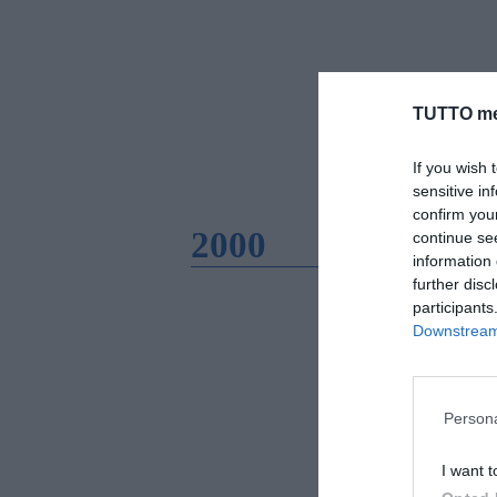
TUTTO me
If you wish 
sensitive in
confirm you
2000
continue se
information 
further disc
participants
Downstream 
Persona
I want t