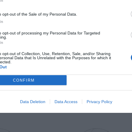
In
Il Rayo Vallecano spinge per Zamorano
Francia,
o opt-out of the Sale of my Personal Data.
In
to opt-out of processing my Personal Data for Targeted
ing.
In
o opt-out of Collection, Use, Retention, Sale, and/or Sharing
ersonal Data that Is Unrelated with the Purposes for which it
lected.
Out
Wiltord vuole giocare
A gennai
CONFIRM
Data Deletion
Data Access
Privacy Policy