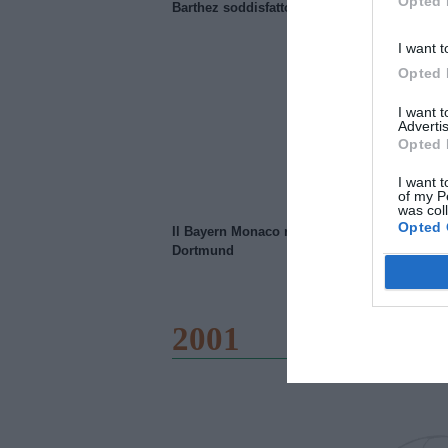
Opted 
Barthez soddisfatto del Manchester United
I want t
Opted 
I want 
Advertis
Opted 
I want t
of my P
was col
Opted 
Il Bayern Monaco ridimensiona il Borussia
Dortmund
2001