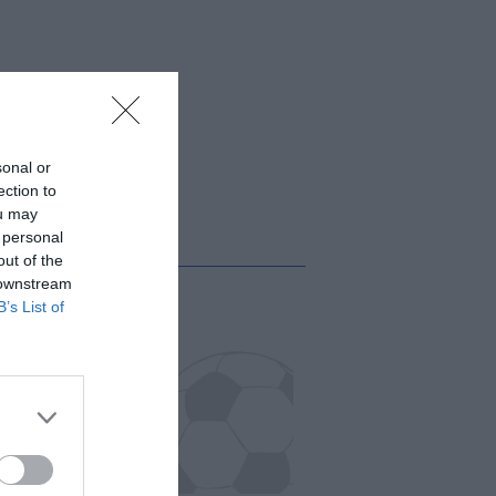
sonal or
ection to
ou may
 personal
out of the
 downstream
B’s List of