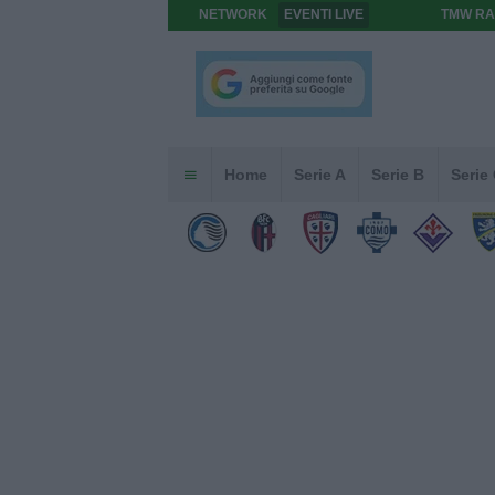
NETWORK
EVENTI LIVE
TMW RA
Home
Serie A
Serie B
Serie