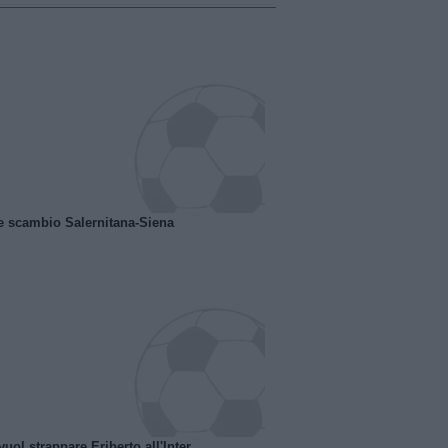
e scambio Salernitana-Siena
uol strappare Eriberto all'Inter