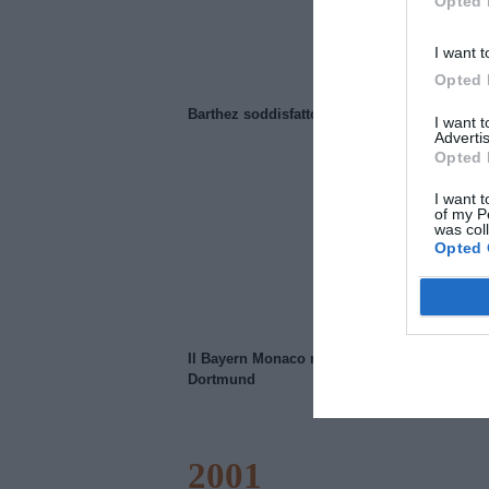
Opted 
I want t
Opted 
Barthez soddisfatto del Manchester United
I want 
Advertis
Opted 
I want t
of my P
was col
Opted 
Il Bayern Monaco ridimensiona il Borussia
Dortmund
2001