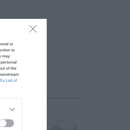
sonal or
ection to
ou may
 personal
out of the
 downstream
B’s List of