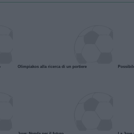
o
Olimpiakos alla ricerca di un portiere
Possibil
Juve: Nonda per il futuro
La Juve v