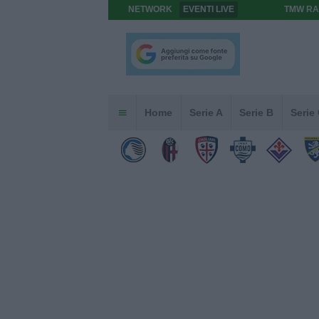
NETWORK
EVENTI LIVE
TMW RA
Home
Serie A
Serie B
Serie