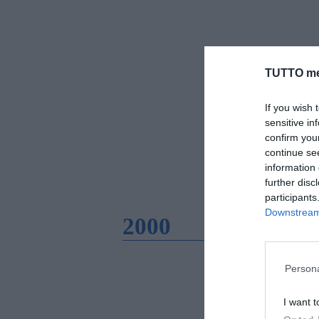
TUTTO me
If you wish 
sensitive in
confirm you
continue se
information 
further disc
participants
Downstream 
2000
Persona
I want t