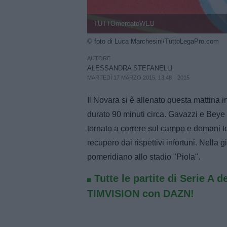
TUTTOmercatoWEB
© foto di Luca Marchesini/TuttoLegaPro.com
AUTORE
ALESSANDRA STEFANELLI
MARTEDÌ 17 MARZO 2015, 13:48
2015
Il Novara si è allenato questa mattina i
durato 90 minuti circa. Gavazzi e Beye 
tornato a correre sul campo e domani to
recupero dai rispettivi infortuni. Nell
pomeridiano allo stadio "Piola".
Tutte le partite di Serie A d
TIMVISION con DAZN!