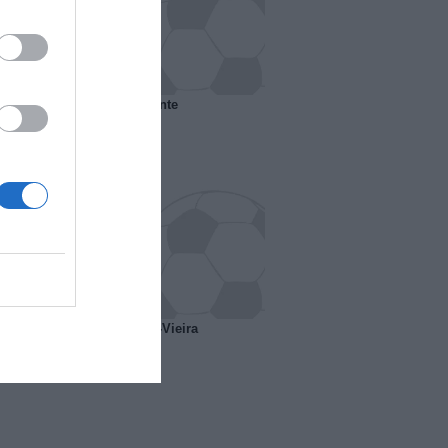
 il Marsiglia senza presidente
o ipotesi scambio Davids-Vieira