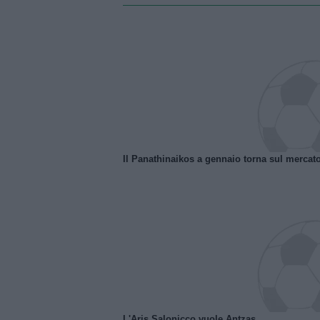
Il Panathinaikos a gennaio torna sul mercat
L'Aris Salonicco vuole Antzas