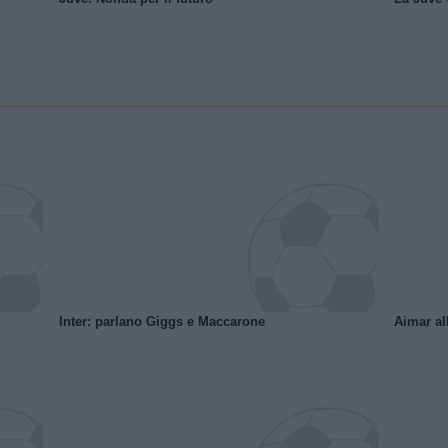
Inter: parlano Giggs e Maccarone
Aimar al