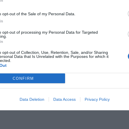
In
o opt-out of the Sale of my Personal Data.
In
Il Rayo Vallecano spinge per Zamorano
Francia,
to opt-out of processing my Personal Data for Targeted
ing.
In
o opt-out of Collection, Use, Retention, Sale, and/or Sharing
ersonal Data that Is Unrelated with the Purposes for which it
lected.
Out
CONFIRM
Wiltord vuole giocare
A gennai
Data Deletion
Data Access
Privacy Policy