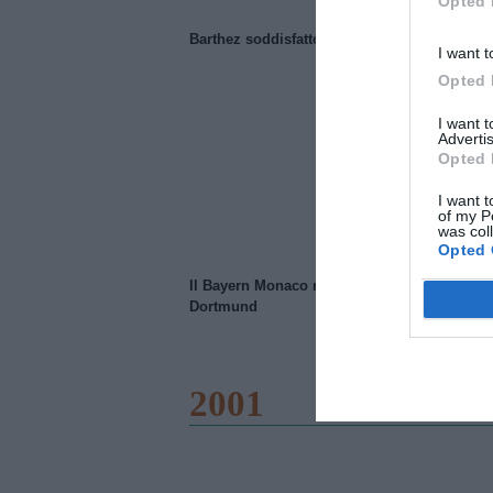
Opted 
Barthez soddisfatto del Manchester United
I want t
Opted 
I want 
Advertis
Opted 
I want t
of my P
was col
Opted 
Il Bayern Monaco ridimensiona il Borussia
Dortmund
2001