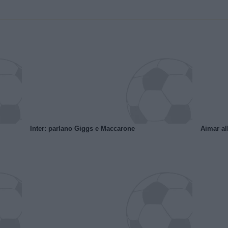
Inter: parlano Giggs e Maccarone
Aimar al