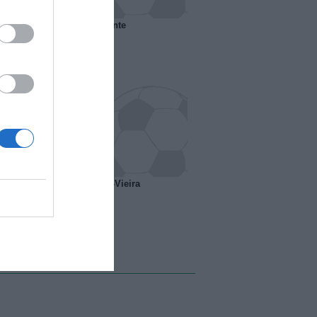
 il Marsiglia senza presidente
o ipotesi scambio Davids-Vieira