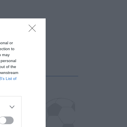
sonal or
ection to
ou may
 personal
out of the
 downstream
B’s List of