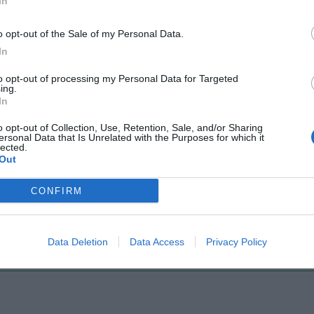
In
Il Rayo Vallecano spinge per Zamorano
Francia,
o opt-out of the Sale of my Personal Data.
In
to opt-out of processing my Personal Data for Targeted
ing.
In
o opt-out of Collection, Use, Retention, Sale, and/or Sharing
ersonal Data that Is Unrelated with the Purposes for which it
lected.
Out
Wiltord vuole giocare
A gennai
CONFIRM
Data Deletion
Data Access
Privacy Policy