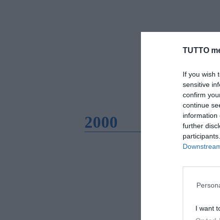
TUTTO me
If you wish 
sensitive in
confirm you
continue se
information 
2000
further disc
participants
Downstream 
Persona
I want t