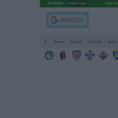
NETWORK
EVENTI LIVE
TMW RA
Home
Serie A
Serie B
Serie