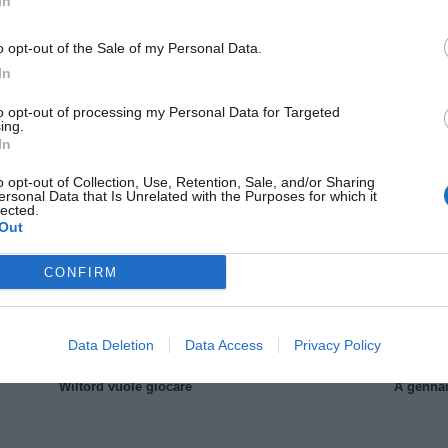
In
o opt-out of the Sale of my Personal Data.
In
to opt-out of processing my Personal Data for Targeted
ing.
In
Il Rayo Vallecano spinge per Zamorano
Francia,
o opt-out of Collection, Use, Retention, Sale, and/or Sharing
ersonal Data that Is Unrelated with the Purposes for which it
lected.
Out
CONFIRM
Data Deletion
Data Access
Privacy Policy
Wiltord vuole giocare
A gennai