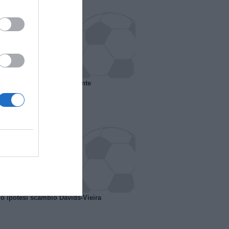
 il Marsiglia senza presidente
o ipotesi scambio Davids-Vieira