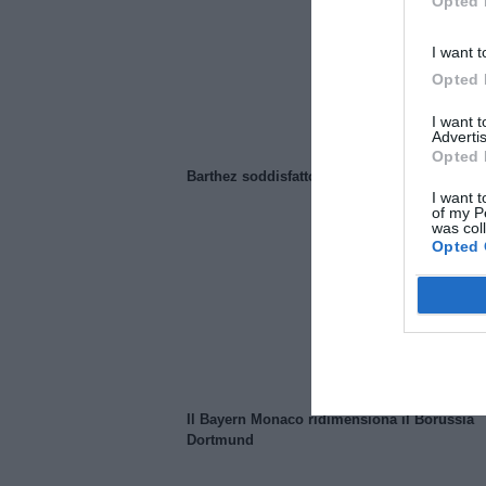
Opted 
I want t
Opted 
I want 
Advertis
Opted 
Barthez soddisfatto del Manchester United
I want t
of my P
was col
Opted 
Il Bayern Monaco ridimensiona il Borussia
Dortmund