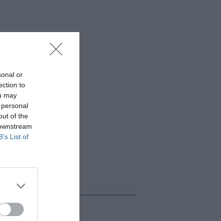
sonal or
ection to
ou may
 personal
out of the
 downstream
B’s List of