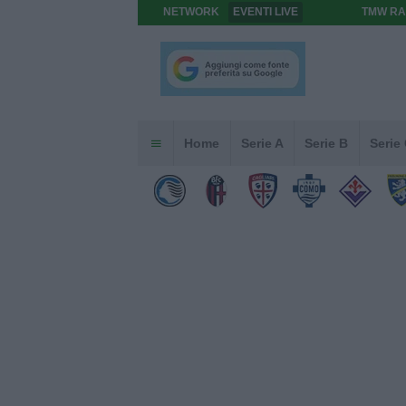
NETWORK
EVENTI LIVE
TMW RA
Home
Serie A
Serie B
Serie