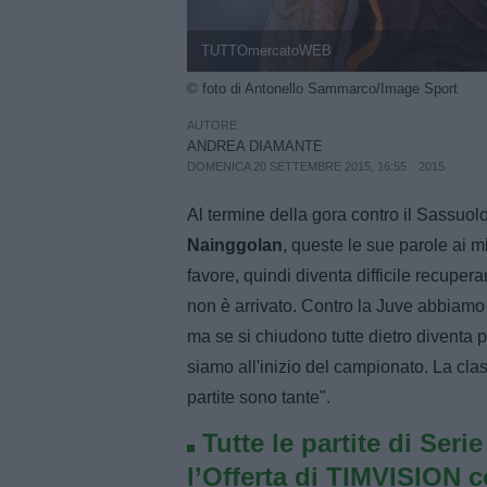
TUTTOmercatoWEB
© foto di Antonello Sammarco/Image Sport
AUTORE
ANDREA DIAMANTE
DOMENICA 20 SETTEMBRE 2015, 16:55
2015
Al termine della gora contro il Sassuo
Nainggolan
, queste le sue parole ai m
favore, quindi diventa difficile recuper
non è arrivato. Contro la Juve abbiamo 
ma se si chiudono tutte dietro diventa pi
siamo all'inizio del campionato. La classi
partite sono tante".
Tutte le partite di Seri
l’Offerta di TIMVISION 