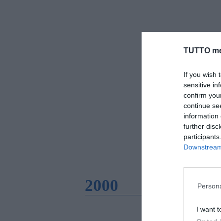
TUTTO me
If you wish 
sensitive in
confirm you
continue se
information 
further disc
participants
Downstream 
2000
Persona
I want t