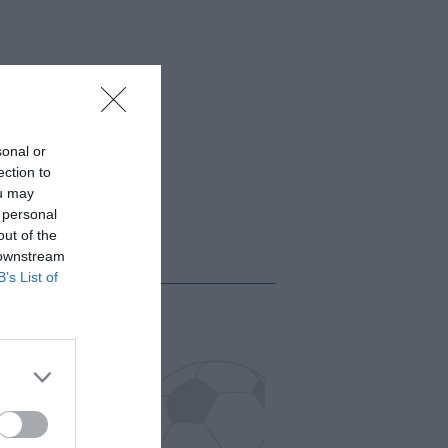
sonal or
ection to
ou may
 personal
out of the
 downstream
B’s List of