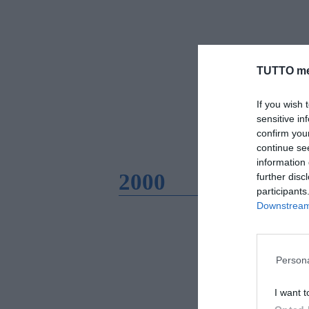
TUTTO me
If you wish 
sensitive in
confirm you
continue se
information 
2000
further disc
participants
Downstream 
Persona
I want t