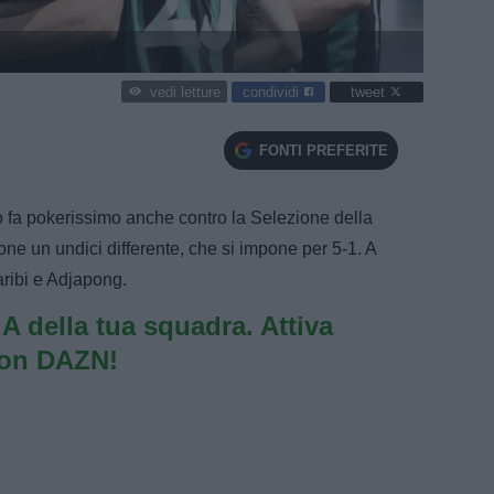
condividi
tweet
vedi letture
FONTI PREFERITE
lo fa pokerissimo anche contro la Selezione della
e un undici differente, che si impone per 5-1. A
aribi e Adjapong.
e A della tua squadra. Attiva
con DAZN!