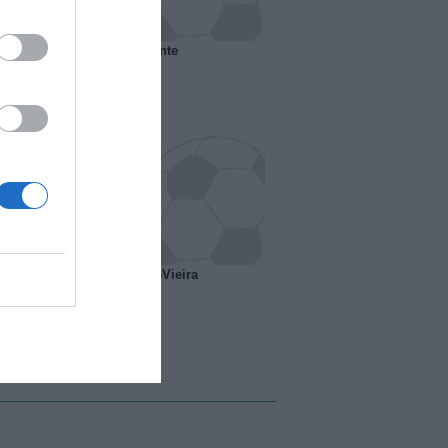
 il Marsiglia senza presidente
o ipotesi scambio Davids-Vieira