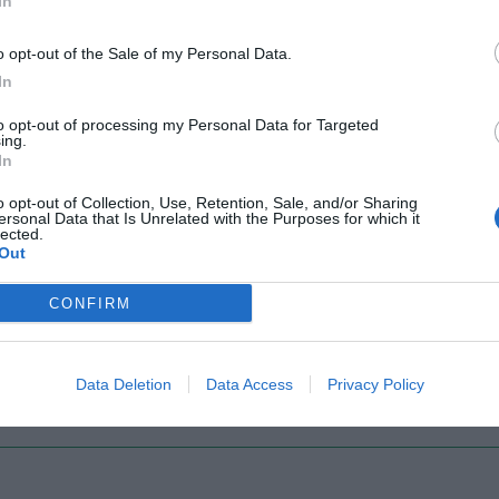
In
o opt-out of the Sale of my Personal Data.
Il Rayo Vallecano spinge per Zamorano
Francia,
In
to opt-out of processing my Personal Data for Targeted
ing.
In
o opt-out of Collection, Use, Retention, Sale, and/or Sharing
ersonal Data that Is Unrelated with the Purposes for which it
lected.
Out
CONFIRM
Wiltord vuole giocare
A gennai
Data Deletion
Data Access
Privacy Policy