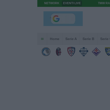
NETWORK
EVENTI LIVE
TMW RA
Home
Serie A
Serie B
Serie