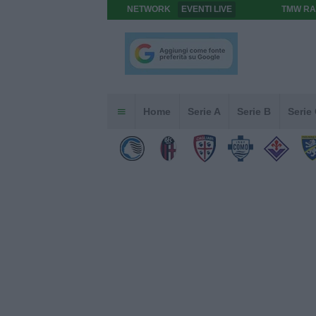
NETWORK
EVENTI LIVE
TMW RA
Home
Serie A
Serie B
Serie