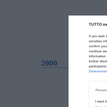
TUTTO me
If you wish 
sensitive in
confirm you
continue se
information 
2000
further disc
participants
Downstream 
Persona
I want t