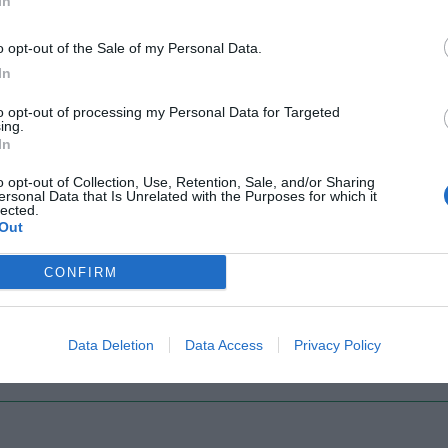
In
o opt-out of the Sale of my Personal Data.
Il Rayo Vallecano spinge per Zamorano
Francia,
In
to opt-out of processing my Personal Data for Targeted
ing.
In
o opt-out of Collection, Use, Retention, Sale, and/or Sharing
ersonal Data that Is Unrelated with the Purposes for which it
lected.
Out
CONFIRM
Wiltord vuole giocare
A gennai
Data Deletion
Data Access
Privacy Policy