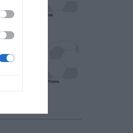
 il Marsiglia senza presidente
o ipotesi scambio Davids-Vieira