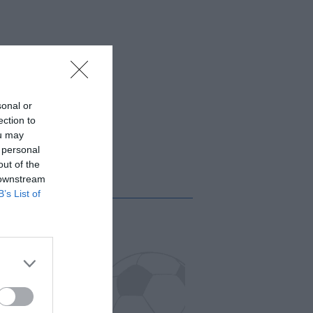
sonal or
ection to
ou may
 personal
out of the
 downstream
B’s List of