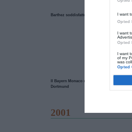
Opted 
I want t
Barthez soddisfatto del Manchester United
Opted 
I want 
Advertis
Opted 
I want t
of my P
was col
Opted 
Il Bayern Monaco ridimensiona il Borussia
Dortmund
2001