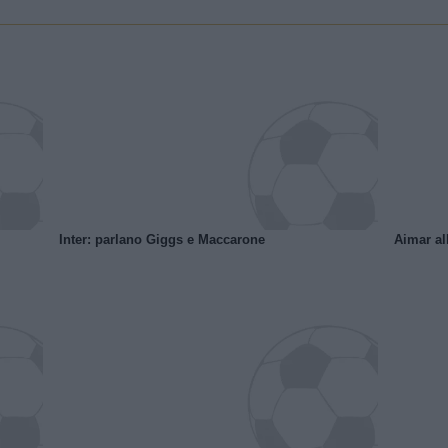
Inter: parlano Giggs e Maccarone
Aimar al