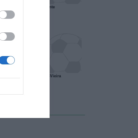
 il Marsiglia senza presidente
o ipotesi scambio Davids-Vieira