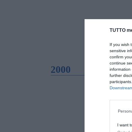
TUTTO me
If you wish 
sensitive in
confirm you
continue se
2000
information 
further disc
participants
Downstream 
Persona
I want t