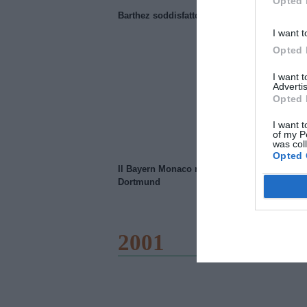
Opted 
Barthez soddisfatto del Manchester United
I want t
Opted 
I want 
Advertis
Opted 
I want t
of my P
was col
Opted 
Il Bayern Monaco ridimensiona il Borussia
Dortmund
2001