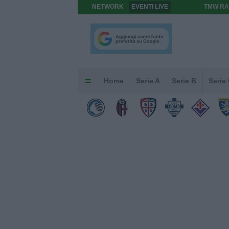
NETWORK
EVENTI LIVE
TMW RA
Home
Serie A
Serie B
Serie