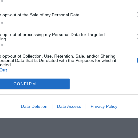
In
Il Rayo Vallecano spinge per Zamorano
Francia,
o opt-out of the Sale of my Personal Data.
In
to opt-out of processing my Personal Data for Targeted
ing.
In
o opt-out of Collection, Use, Retention, Sale, and/or Sharing
ersonal Data that Is Unrelated with the Purposes for which it
lected.
Out
Wiltord vuole giocare
A gennai
CONFIRM
Data Deletion
Data Access
Privacy Policy