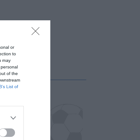
sonal or
ection to
ou may
 personal
out of the
 downstream
B’s List of