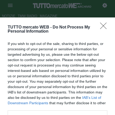
ARCHIVIO
NOTIZIE
TMW RADIO
MAGAZINE
TUTTO mercato WEB -
Do Not Process My
Como, Casasola: "Crediamo
Personal Information
nella salvezza diretta"
If you wish to opt-out of the sale, sharing to third parties, or
Autore Tommaso Maschio
processing of your personal or sensitive information for
25.02.2016 23:20
2016
targeted advertising by us, please use the below opt-out
vedi letture
section to confirm your selection. Please note that after your
opt-out request is processed you may continue seeing
interest-based ads based on personal information utilized by
us or personal information disclosed to third parties prior to
your opt-out. You may separately opt-out of the further
disclosure of your personal information by third parties on the
IAB’s list of downstream participants. This information may
also be disclosed by us to third parties on the
IAB’s List of
Downstream Participants
that may further disclose it to other
third parties.