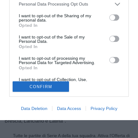
Personal Data Processing Opt Outs
I want to opt-out of the Sharing of my
personal data.
Opted In
I want to opt-out of the Sale of my
Personal Data.
Opted In
I want to opt-out of processing my
© foto di Luca Marchesini/TuttoLegaPro.com
Personal Data for Targeted Advertising.
Opted In
Il difensore del Como
Tiago Casasola
ha parlato sulle
colonne de La Provincia ha parlato dei suoi sogni e
I want to opt-out of Collection, Use,
Retention, Sale, and/or Sharing of my
obiettivi: "Credo che i miglioramenti della squadra siano
CONFIRM
Personal Data that Is Unrelated with the
evidenti in questi mesi, ma sappiamo che non basta. Il
Purposes for which it was collected.
Opted Out
nostro obiettivo è la salvezza diretta e possiamo farcela
perché la distanza è colmabile. Questa sarà una settimana
Data Deletion
Data Access
Privacy Policy
importante vogliamo ottenere il massimo dalle sfide con
Brescia, Lanciano e Latina".
Tutte le partite di Serie A della tua squadra. Attiva l’Offerta di