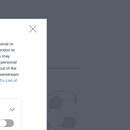
sonal or
ection to
ou may
 personal
out of the
 downstream
B’s List of