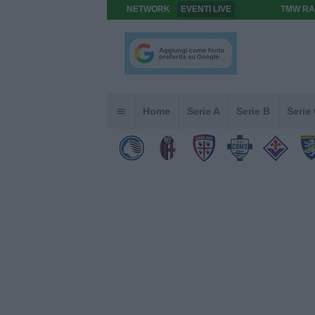
NETWORK
EVENTI LIVE
TMW RA
Home
Serie A
Serie B
Serie