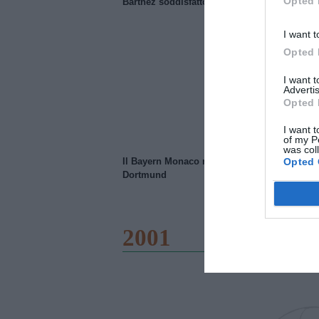
Opted 
Barthez soddisfatto del Manchester United
I want t
Opted 
I want 
Advertis
Opted 
I want t
of my P
was col
Opted 
Il Bayern Monaco ridimensiona il Borussia
Dortmund
2001