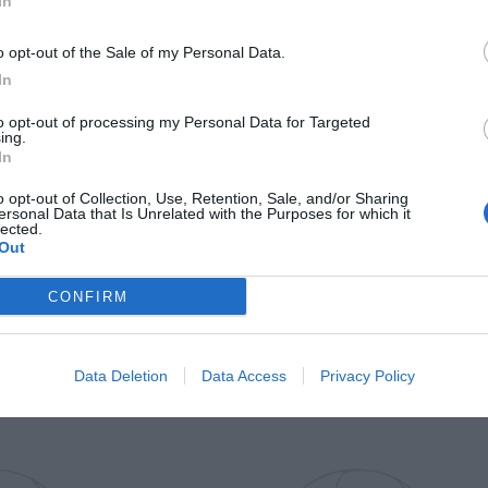
In
Il Rayo Vallecano spinge per Zamorano
Francia,
o opt-out of the Sale of my Personal Data.
In
to opt-out of processing my Personal Data for Targeted
ing.
In
o opt-out of Collection, Use, Retention, Sale, and/or Sharing
ersonal Data that Is Unrelated with the Purposes for which it
lected.
Out
Wiltord vuole giocare
A gennai
CONFIRM
Data Deletion
Data Access
Privacy Policy