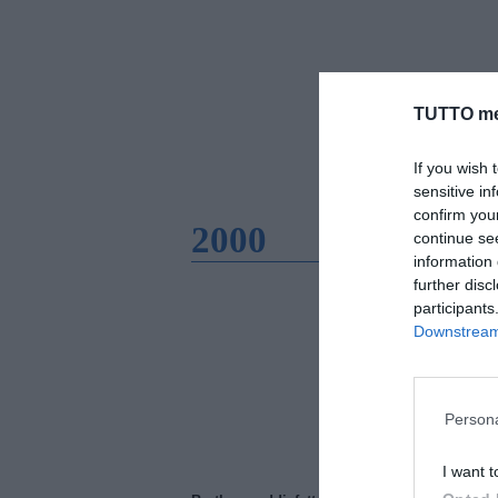
TUTTO me
If you wish 
sensitive in
confirm you
2000
continue se
information 
further disc
participants
Downstream 
Persona
I want t