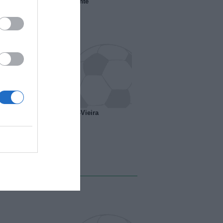
 il Marsiglia senza presidente
o ipotesi scambio Davids-Vieira