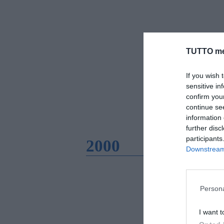
TUTTO me
If you wish 
sensitive in
confirm you
continue se
information 
further disc
participants
2000
Downstream 
Persona
I want t