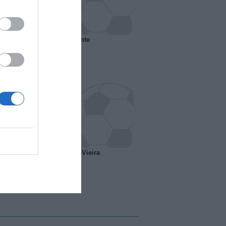
 il Marsiglia senza presidente
o ipotesi scambio Davids-Vieira