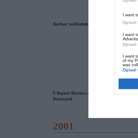
Opted 
I want t
Opted 
Barthez soddisfatto del Manchester United
I want 
Advertis
Opted 
I want t
of my P
was col
Opted 
Il Bayern Monaco ridimensiona il Borussia
Dortmund
2001