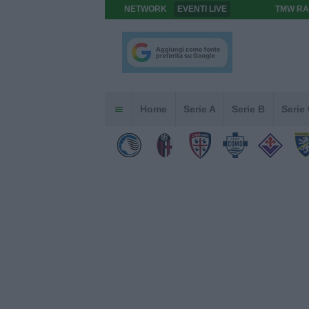
NETWORK
EVENTI LIVE
TMW RA
Home
Serie A
Serie B
Serie