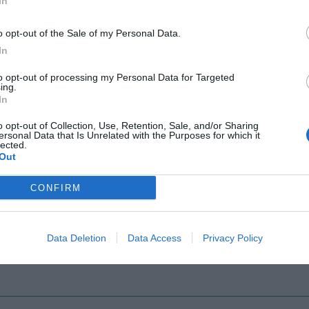
In
o opt-out of the Sale of my Personal Data.
In
Il Rayo Vallecano spinge per Zamorano
Francia,
to opt-out of processing my Personal Data for Targeted
ing.
In
o opt-out of Collection, Use, Retention, Sale, and/or Sharing
ersonal Data that Is Unrelated with the Purposes for which it
lected.
Out
CONFIRM
Wiltord vuole giocare
A gennai
Data Deletion
Data Access
Privacy Policy