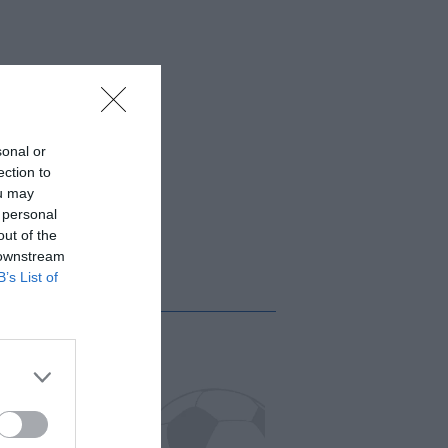
sonal or
ection to
ou may
 personal
out of the
 downstream
B’s List of