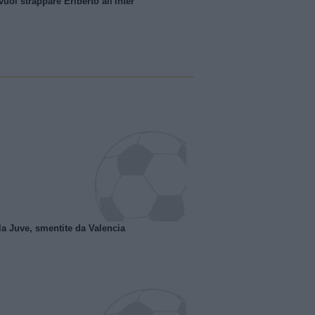
uol strappare Eriberto all'Inter
la Juve, smentite da Valencia