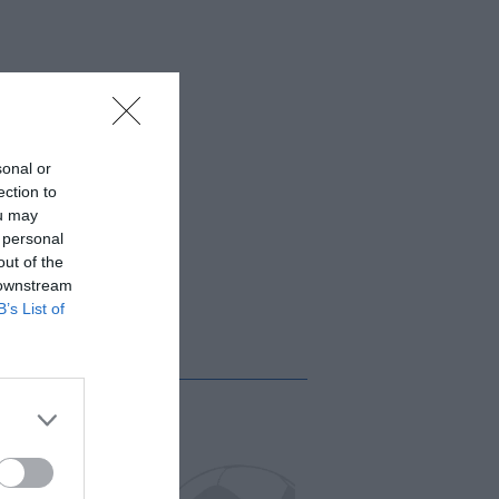
sonal or
ection to
ou may
 personal
out of the
 downstream
B’s List of