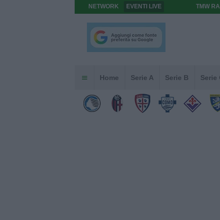
NETWORK
EVENTI LIVE
TMW RA
Home
Serie A
Serie B
Serie