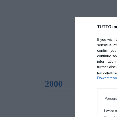
TUTTO me
If you wish 
sensitive in
confirm you
continue se
information 
further disc
participants
Downstream 
2000
Persona
I want t