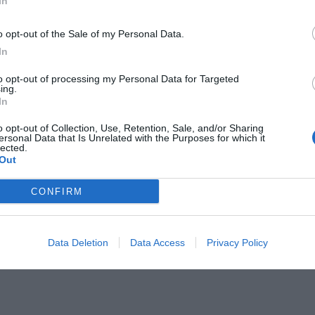
In
o opt-out of the Sale of my Personal Data.
In
Il Rayo Vallecano spinge per Zamorano
Francia,
to opt-out of processing my Personal Data for Targeted
ing.
In
o opt-out of Collection, Use, Retention, Sale, and/or Sharing
ersonal Data that Is Unrelated with the Purposes for which it
lected.
Out
CONFIRM
Wiltord vuole giocare
A gennai
Data Deletion
Data Access
Privacy Policy