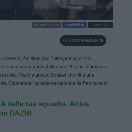
condividi
tweet
vedi letture
FONTI PREFERITE
l Cesena", è il titolo che
Tuttosport
ha scelto
lernitana e i romagnoli al Manuzzi. "Djuric ci prova in
na resiste. Rischia grosso Schiavi che rifila una
vede. Clamorosa l'occasione mancata da Perticone di
e A della tua squadra. Attiva
con DAZN!