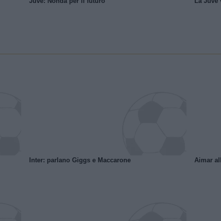
Juve: Nonda per il futuro
La Juve v
Inter: parlano Giggs e Maccarone
Aimar al