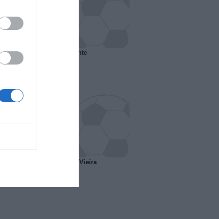
 il Marsiglia senza presidente
o ipotesi scambio Davids-Vieira