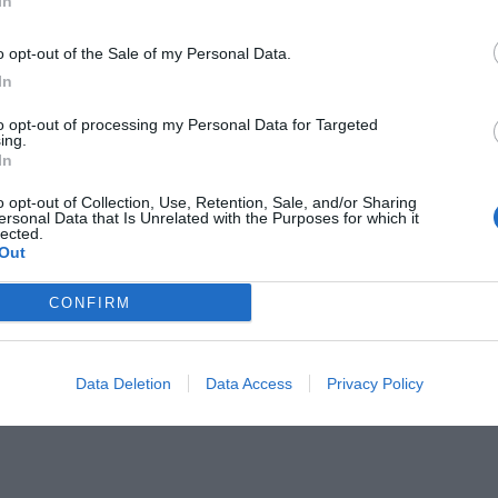
In
te dal numero 21 nasce l'azione che porta allo 0-1
iocata sempre ai margini, senza mai trovare la giusta
o opt-out of the Sale of my Personal Data.
Vazquez 5
Divora la rete del pareggio nel finale,
In
to opt-out of processing my Personal Data for Targeted
ing.
imi 45' di gioco. Al 65' ha la palla per riscattarsi, ma
In
ad Iraizoz in maniera imperdonabile. La sconfitta del
o opt-out of Collection, Use, Retention, Sale, and/or Sharing
ersonal Data that Is Unrelated with the Purposes for which it
lected.
e A della tua squadra. Attiva
Out
con DAZN!
CONFIRM
Data Deletion
Data Access
Privacy Policy