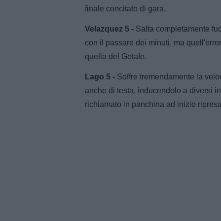
finale concitato di gara.
Velazquez 5 -
Salta completamente fuor
con il passare dei minuti, ma quell'err
quella del Getafe.
Lago 5 -
Soffre tremendamente la veloci
anche di testa, inducendolo a diversi int
richiamato in panchina ad inizio ripres