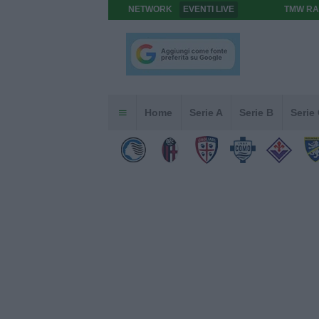
NETWORK
EVENTI LIVE
TMW RA
Home
Serie A
Serie B
Serie