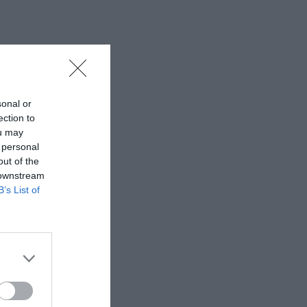
sonal or
ection to
ou may
 personal
out of the
 downstream
B’s List of