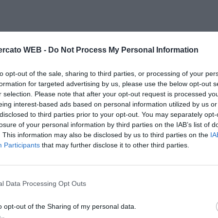
ase e personalità nel possesso palla, ma non riesce
rcato WEB -
Do Not Process My Personal Information
re decisivo. Bisognava osare di più, soprattutto nella
to opt-out of the sale, sharing to third parties, or processing of your per
formation for targeted advertising by us, please use the below opt-out s
r selection. Please note that after your opt-out request is processed y
fate non riesce mai a rendersi mai pericoloso, anche
eing interest-based ads based on personal information utilized by us or
na sovrastata da quella del Bilbao. Colpe chiaramente
disclosed to third parties prior to your opt-out. You may separately opt-
ra vivacità dal suo ingresso in campo.
losure of your personal information by third parties on the IAB’s list of
. This information may also be disclosed by us to third parties on the
IA
rimo tempo, gioca una gran parte finale del primo
Participants
that may further disclose it to other third parties.
la ripresa, dove diventa il pericolo numero uno per la
l Data Processing Opt Outs
 fatica molto nel primo tempo. Meglio nella ripresa,
a grande la sua verticalizzazione per Scepovic
o opt-out of the Sharing of my personal data.