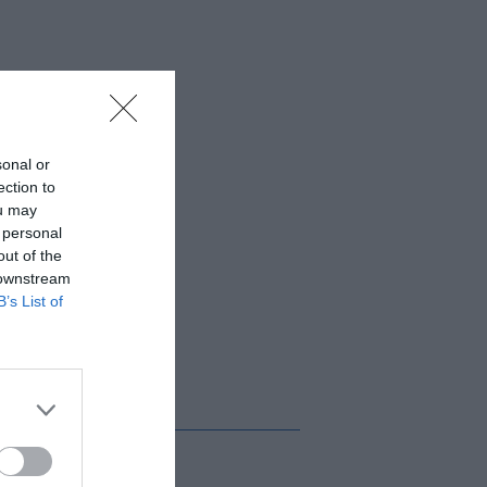
sonal or
ection to
ou may
 personal
out of the
 downstream
B’s List of