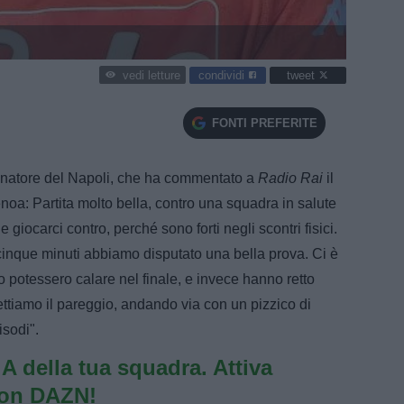
condividi
tweet
vedi letture
FONTI PREFERITE
lenatore del Napoli, che ha commentato a
Radio Rai
il
Genoa: Partita molto bella, contro una squadra in salute
le giocarci contro, perché sono forti negli scontri fisici.
tacinque minuti abbiamo disputato una bella prova. Ci è
o potessero calare nel finale, e invece hanno retto
ttiamo il pareggio, andando via con un pizzico di
sodi".
e A della tua squadra. Attiva
con DAZN!