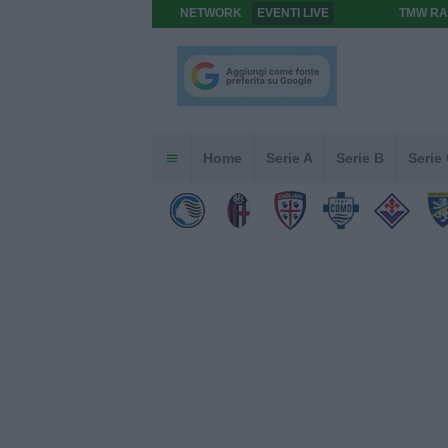
NETWORK
EVENTI LIVE
TMW RA
Home
Serie A
Serie B
Serie