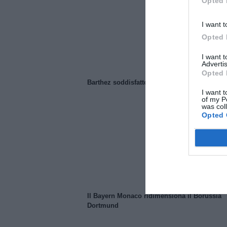
Opted 
I want t
Opted 
I want 
Advertis
Opted 
Barthez soddisfatto del Manchester United
I want t
of my P
was col
Opted 
Il Bayern Monaco ridimensiona il Borussia
Dortmund