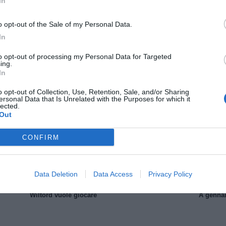
In
o opt-out of the Sale of my Personal Data.
In
to opt-out of processing my Personal Data for Targeted
ing.
In
Il Rayo Vallecano spinge per Zamorano
Francia,
o opt-out of Collection, Use, Retention, Sale, and/or Sharing
ersonal Data that Is Unrelated with the Purposes for which it
lected.
Out
CONFIRM
Data Deletion
Data Access
Privacy Policy
Wiltord vuole giocare
A gennai