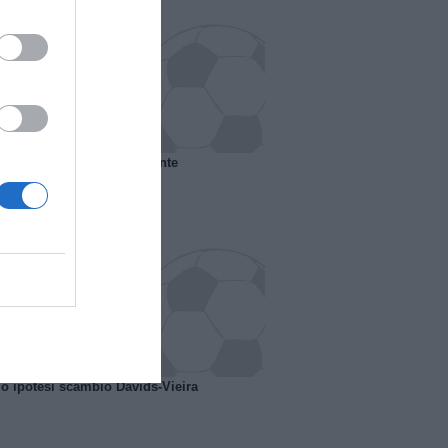
 il Marsiglia senza presidente
o ipotesi scambio Davids-Vieira