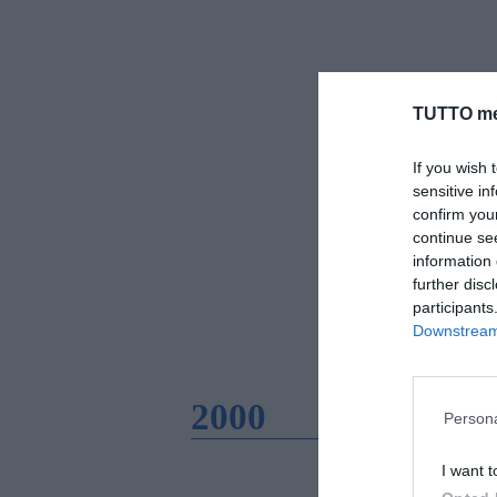
TUTTO me
If you wish 
sensitive in
confirm you
continue se
information 
further disc
participants
Downstream 
2000
Persona
I want t