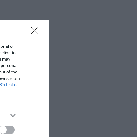
sonal or
ection to
ou may
 personal
out of the
 downstream
B’s List of