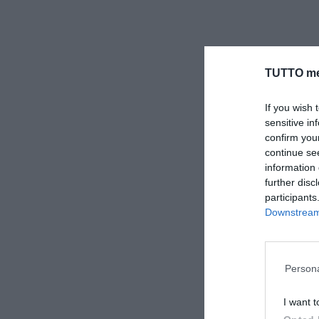
TUTTO me
If you wish 
sensitive in
confirm you
continue se
information 
further disc
participants
Downstream 
Persona
I want t