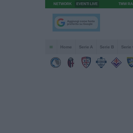
NETWORK
EVENTI LIVE
TMW RA
Home
Serie A
Serie B
Serie