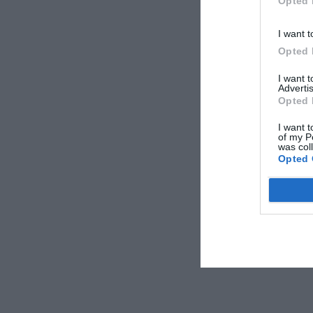
Opted 
I want t
Opted 
I want 
Advertis
Opted 
I want t
of my P
was col
Opted 