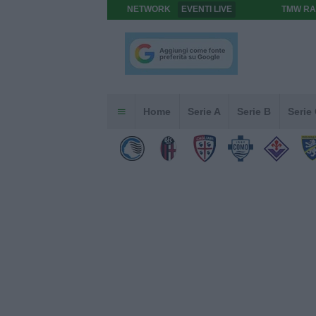
NETWORK
EVENTI LIVE
TMW RA
Home
Serie A
Serie B
Serie