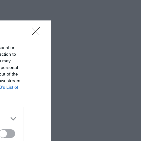
sonal or
ection to
ou may
 personal
out of the
 downstream
B’s List of