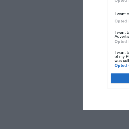
Opted 
I want t
Opted 
I want 
Advertis
Opted 
I want t
of my P
was col
Opted 