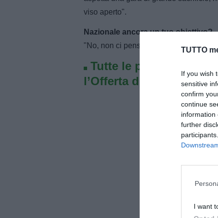
viso aperto".
Nazionale ancora un tuo obiettivo?
"No, non ci penso. In questo momento 
TUTTO me
Tutte le partite di Seri
If you wish 
l’Offerta di TIMVISION 
sensitive in
confirm you
continue se
information 
further disc
participants
Downstream 
Persona
I want t