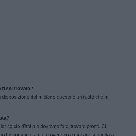
 ti sei trovato?
 disposizione del mister e questo è un ruolo che mi
osta?
ior calcio d'Italia e dovremo farci trovare pronti. Ci
non bisogna mollare e proveremo a giocare la partita a