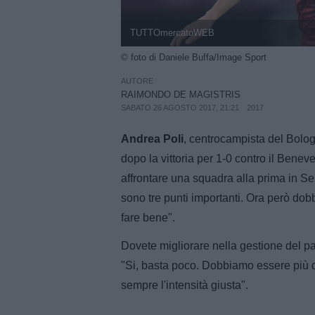
TUTTOmercatoWEB
© foto di Daniele Buffa/Image Sport
AUTORE
RAIMONDO DE MAGISTRIS
SABATO 26 AGOSTO 2017, 21:21
2017
Andrea Poli
, centrocampista del Bologn
dopo la vittoria per 1-0 contro il Benev
affrontare una squadra alla prima in Ser
sono tre punti importanti. Ora però do
fare bene".
Dovete migliorare nella gestione del p
"Si, basta poco. Dobbiamo essere più de
sempre l'intensità giusta".