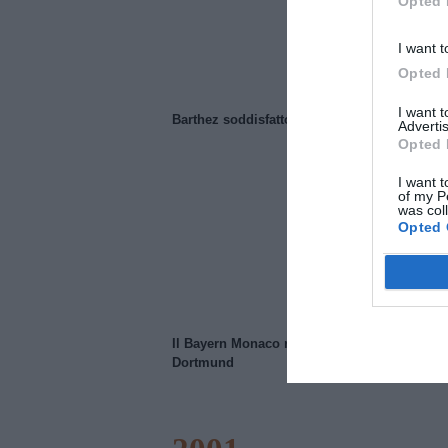
Opted 
I want t
Opted 
I want 
Barthez soddisfatto del Manchester United
Advertis
Opted 
I want t
of my P
was col
Opted 
Il Bayern Monaco ridimensiona il Borussia
Dortmund