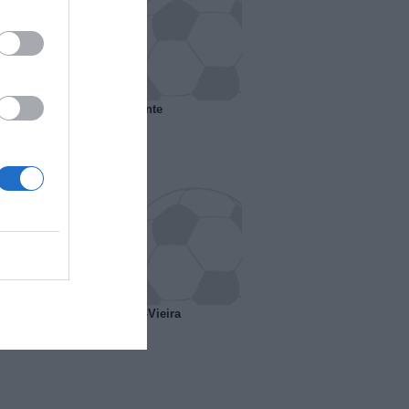
 il Marsiglia senza presidente
o ipotesi scambio Davids-Vieira