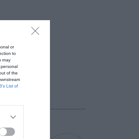
sonal or
ection to
ou may
 personal
out of the
 downstream
B’s List of