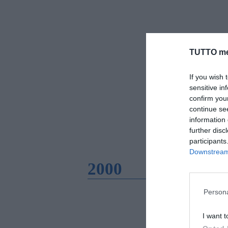
TUTTO me
If you wish 
sensitive in
confirm you
continue se
information 
further disc
participants
Downstream 
2000
Persona
I want t