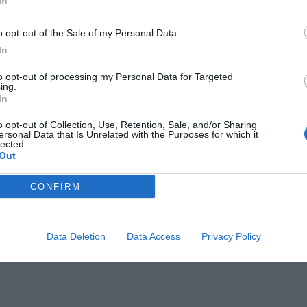
In
o opt-out of the Sale of my Personal Data.
In
to opt-out of processing my Personal Data for Targeted
Il Rayo Vallecano spinge per Zamorano
Francia,
ing.
In
o opt-out of Collection, Use, Retention, Sale, and/or Sharing
ersonal Data that Is Unrelated with the Purposes for which it
lected.
Out
CONFIRM
Wiltord vuole giocare
A gennai
Data Deletion
Data Access
Privacy Policy