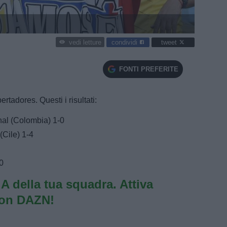
condividi
tweet
vedi letture
FONTI PREFERITE
ertadores. Questi i risultati:
nal (Colombia) 1-0
Cile) 1-4
0
e A della tua squadra. Attiva
con DAZN!