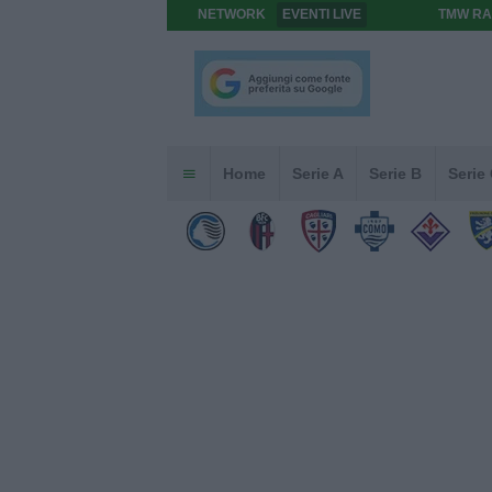
NETWORK
EVENTI LIVE
TMW RA
Home
Serie A
Serie B
Serie