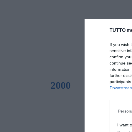
TUTTO me
If you wish 
sensitive in
confirm you
continue se
information 
further disc
participants
2000
Downstream 
Persona
I want t