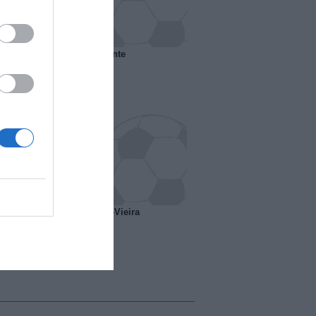
 il Marsiglia senza presidente
o ipotesi scambio Davids-Vieira