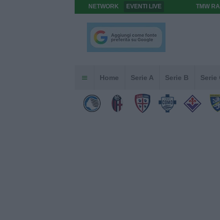
NETWORK
EVENTI LIVE
TMW RA
Home
Serie A
Serie B
Serie