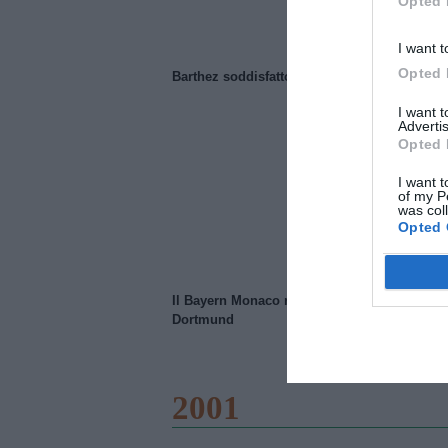
Opted 
I want t
Opted 
Barthez soddisfatto del Manchester United
I want 
Advertis
Opted 
I want t
of my P
was col
Opted 
Il Bayern Monaco ridimensiona il Borussia
Dortmund
2001