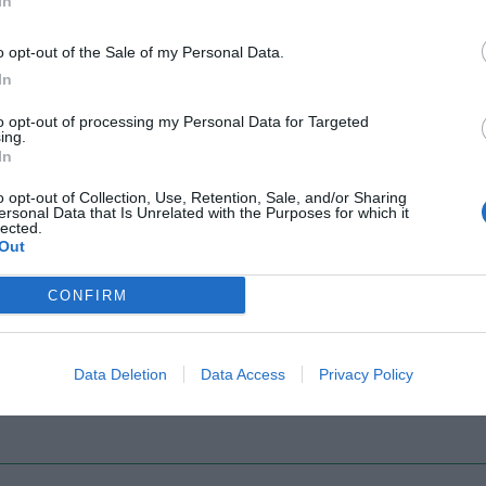
In
o opt-out of the Sale of my Personal Data.
In
Il Rayo Vallecano spinge per Zamorano
Francia,
to opt-out of processing my Personal Data for Targeted
ing.
In
o opt-out of Collection, Use, Retention, Sale, and/or Sharing
ersonal Data that Is Unrelated with the Purposes for which it
lected.
Out
CONFIRM
Wiltord vuole giocare
A gennai
Data Deletion
Data Access
Privacy Policy