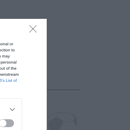
sonal or
ection to
ou may
 personal
out of the
 downstream
B’s List of