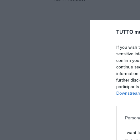
Fonte FcInterNews.it
TUTTO me
If you wish 
sensitive in
confirm you
continue se
information 
further disc
participants
Downstream 
Persona
I want t