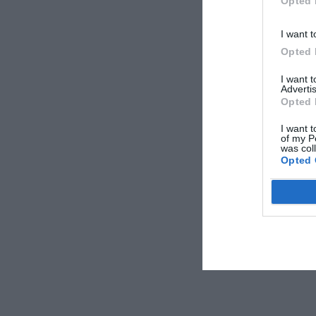
Opted 
I want t
Opted 
I want 
Advertis
Opted 
I want t
of my P
was col
Opted 