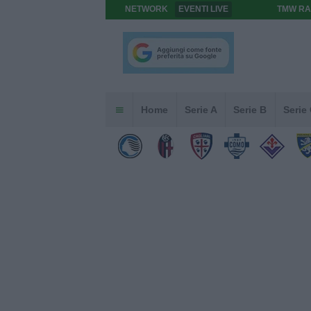
NETWORK
EVENTI LIVE
TMW RA
Home
Serie A
Serie B
Serie