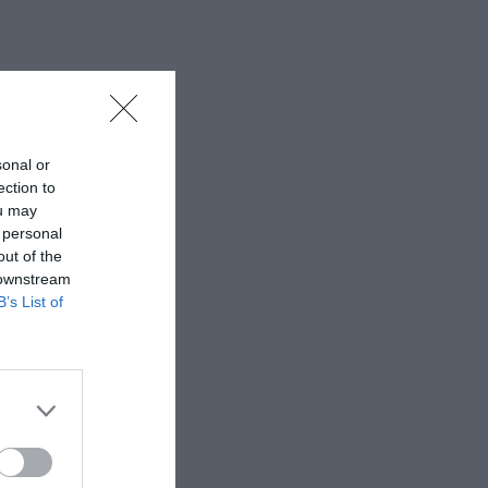
sonal or
ection to
ou may
 personal
out of the
 downstream
B’s List of