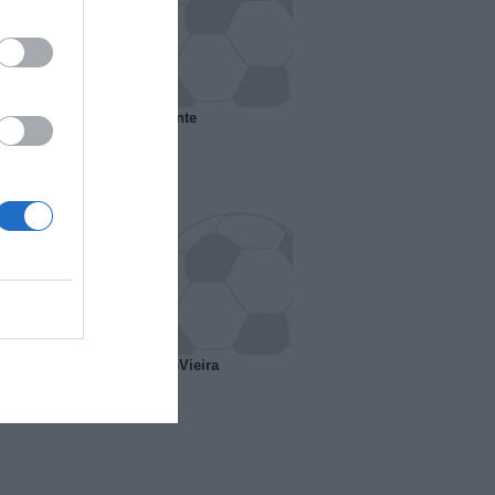
 il Marsiglia senza presidente
o ipotesi scambio Davids-Vieira