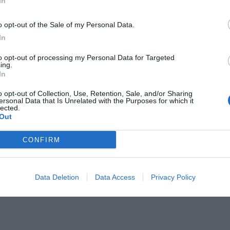
In
o opt-out of the Sale of my Personal Data.
In
Il Rayo Vallecano spinge per Zamorano
Francia,
to opt-out of processing my Personal Data for Targeted
ing.
In
o opt-out of Collection, Use, Retention, Sale, and/or Sharing
ersonal Data that Is Unrelated with the Purposes for which it
lected.
Out
CONFIRM
Wiltord vuole giocare
A gennai
Data Deletion
Data Access
Privacy Policy