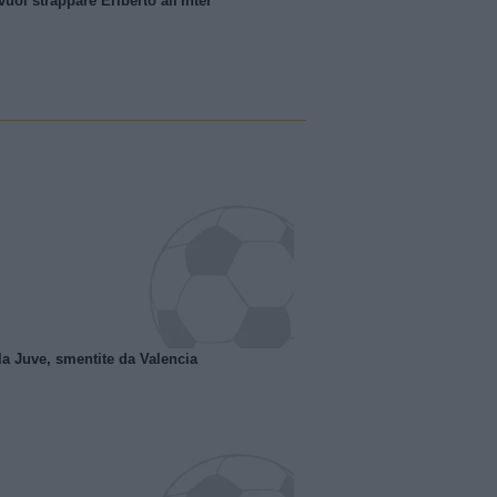
uol strappare Eriberto all'Inter
la Juve, smentite da Valencia