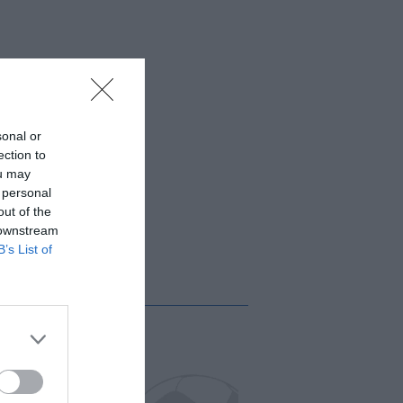
sonal or
ection to
ou may
 personal
out of the
 downstream
B’s List of