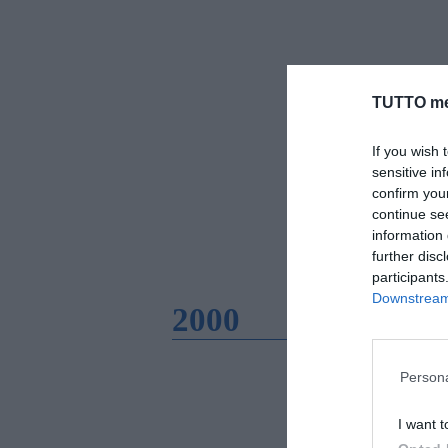
TUTTO me
If you wish 
sensitive in
confirm you
continue se
information 
further disc
participants
Downstream 
2000
Persona
I want t