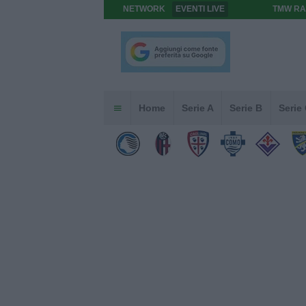
NETWORK
EVENTI LIVE
TMW RA
Home
Serie A
Serie B
Serie