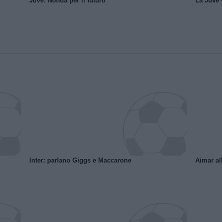
Juve: Nonda per il futuro
La Juve v
Inter: parlano Giggs e Maccarone
Aimar al