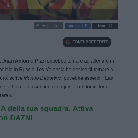
condividi
tweet
vedi letture
FONTI PREFERITE
,
Juan Antonio Pizzi
potrebbe tornare ad allenare in
iale in Russia, l'ex Valencia ha deciso di tornare a
turo, scrive
Mundo Deportivo
, potrebbe esserci il Las
lla Liga - con sei punti conquistati in dodici turni -
tarán.
e A della tua squadra. Attiva
con DAZN!