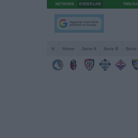
NETWORK
EVENTI LIVE
TMW RA
Home
Serie A
Serie B
Serie