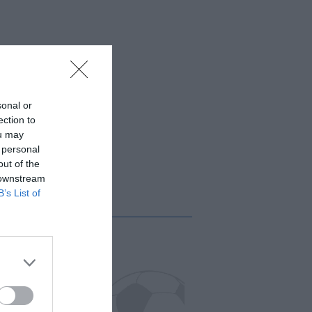
sonal or
ection to
ou may
 personal
out of the
 downstream
B’s List of