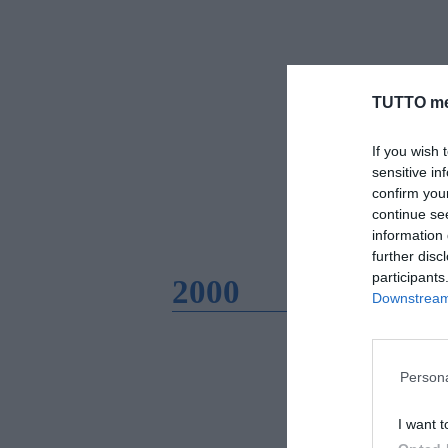
TUTTO me
If you wish 
sensitive in
confirm you
continue se
information 
further disc
participants
2000
Downstream 
Persona
I want t