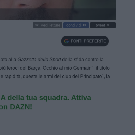
condividi
tweet
vedi letture
FONTI PREFERITE
lato alla
Gazzetta dello Sport
della sfida contro la
iù feroci del Barça. Occhio al mio Germain", il titolo
e rapidità, queste le armi del club del Principato", la
e A della tua squadra. Attiva
con DAZN!