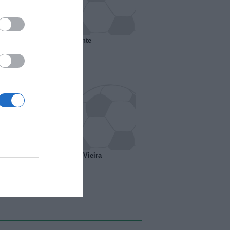
 il Marsiglia senza presidente
o ipotesi scambio Davids-Vieira