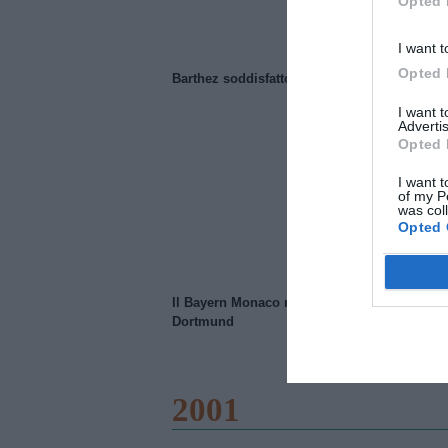
Opted 
I want t
Opted 
Barthez soddisfatto del Manchester United
I want 
Advertis
Opted 
I want t
of my P
was col
Opted 
Il Bayern Monaco ridimensiona il Borussia
Dortmund
2001