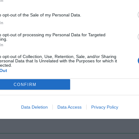
In
o opt-out of the Sale of my Personal Data.
In
Il Rayo Vallecano spinge per Zamorano
Francia,
to opt-out of processing my Personal Data for Targeted
ing.
In
o opt-out of Collection, Use, Retention, Sale, and/or Sharing
ersonal Data that Is Unrelated with the Purposes for which it
lected.
Out
CONFIRM
Wiltord vuole giocare
A gennai
Data Deletion
Data Access
Privacy Policy