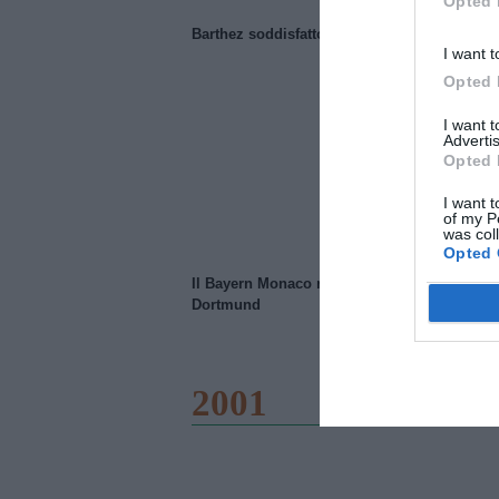
Opted 
Barthez soddisfatto del Manchester United
I want t
Opted 
I want 
Advertis
Opted 
I want t
of my P
was col
Opted 
Il Bayern Monaco ridimensiona il Borussia
Dortmund
2001