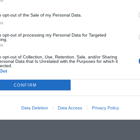
In
Il Rayo Vallecano spinge per Zamorano
Francia,
o opt-out of the Sale of my Personal Data.
In
to opt-out of processing my Personal Data for Targeted
ing.
In
o opt-out of Collection, Use, Retention, Sale, and/or Sharing
ersonal Data that Is Unrelated with the Purposes for which it
lected.
Out
Wiltord vuole giocare
A gennai
CONFIRM
Data Deletion
Data Access
Privacy Policy