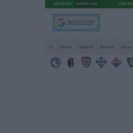
NETWORK
EVENTI LIVE
TMW RA
Home
Serie A
Serie B
Serie