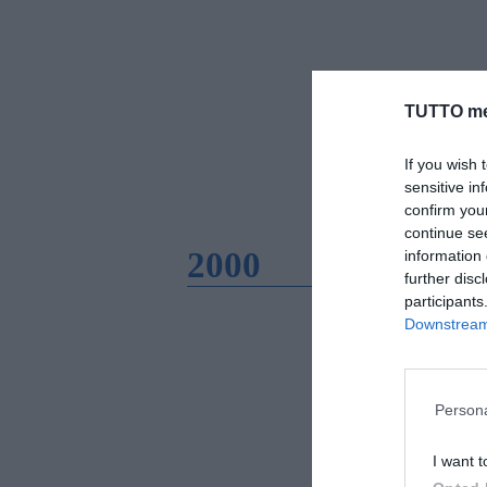
TUTTO me
If you wish 
sensitive in
confirm you
continue se
2000
information 
further disc
participants
Downstream 
Persona
I want t