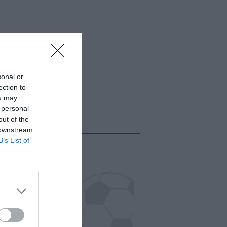
sonal or
ection to
ou may
 personal
out of the
 downstream
B’s List of