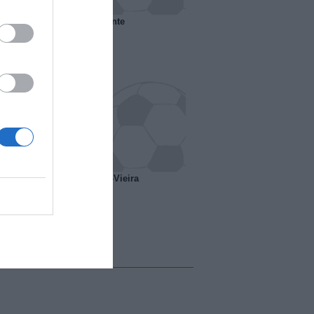
 il Marsiglia senza presidente
o ipotesi scambio Davids-Vieira