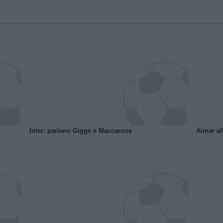
Inter: parlano Giggs e Maccarone
Aimar al