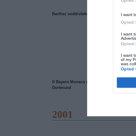
Opted 
Barthez soddisfatto del Manchester United
I want t
Opted 
I want 
Advertis
Opted 
I want t
of my P
was col
Opted 
Il Bayern Monaco ridimensiona il Borussia
Dortmund
2001