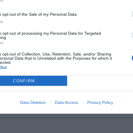
In
Il Rayo Vallecano spinge per Zamorano
Francia,
o opt-out of the Sale of my Personal Data.
In
to opt-out of processing my Personal Data for Targeted
ing.
In
o opt-out of Collection, Use, Retention, Sale, and/or Sharing
ersonal Data that Is Unrelated with the Purposes for which it
lected.
Out
Wiltord vuole giocare
A gennai
CONFIRM
Data Deletion
Data Access
Privacy Policy