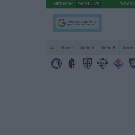
NETWORK
EVENTI LIVE
TMW RA
Home
Serie A
Serie B
Serie