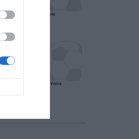
 il Marsiglia senza presidente
o ipotesi scambio Davids-Vieira