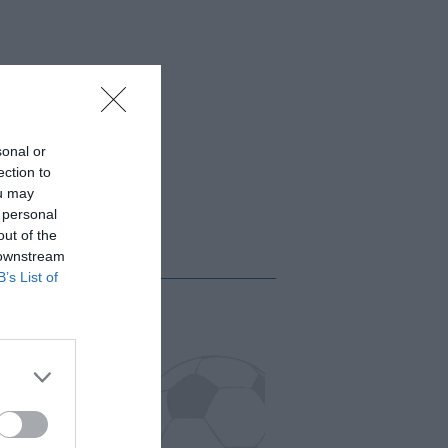
sonal or
ection to
ou may
 personal
out of the
 downstream
B’s List of