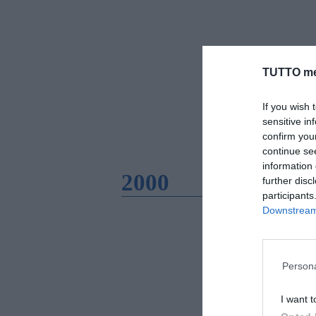
TUTTO me
If you wish 
sensitive in
confirm you
continue se
information 
2000
further disc
participants
Downstream 
Persona
I want t