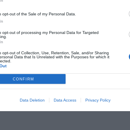
In
Il Rayo Vallecano spinge per Zamorano
Francia,
o opt-out of the Sale of my Personal Data.
In
to opt-out of processing my Personal Data for Targeted
ing.
In
o opt-out of Collection, Use, Retention, Sale, and/or Sharing
ersonal Data that Is Unrelated with the Purposes for which it
lected.
Out
Wiltord vuole giocare
A gennai
CONFIRM
Data Deletion
Data Access
Privacy Policy