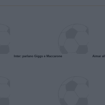
Inter: parlano Giggs e Maccarone
Aimar al