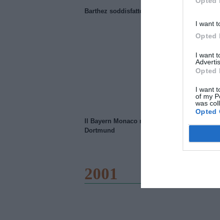
Opted 
Barthez soddisfatto del Manchester United
I want t
Opted 
I want 
Advertis
Opted 
I want t
of my P
was col
Opted 
Il Bayern Monaco ridimensiona il Borussia
Dortmund
2001