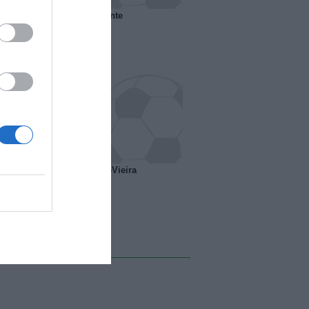
 il Marsiglia senza presidente
o ipotesi scambio Davids-Vieira