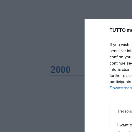
TUTTO me
If you wish 
sensitive in
confirm you
continue se
2000
information 
further disc
participants
Downstream 
Persona
I want t