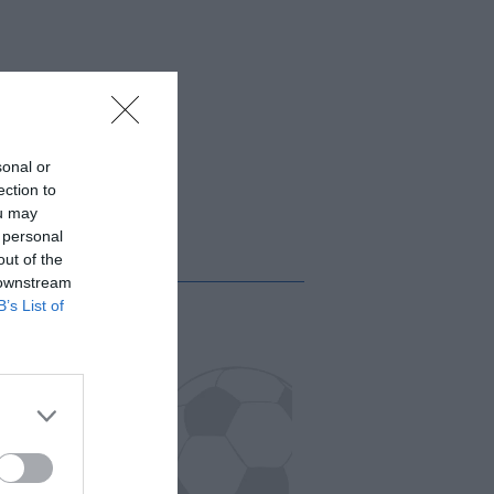
sonal or
ection to
ou may
 personal
out of the
 downstream
B’s List of