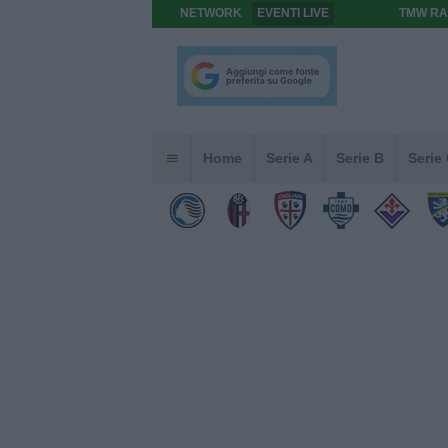
NETWORK
EVENTI LIVE
TMW RA
Home
Serie A
Serie B
Serie